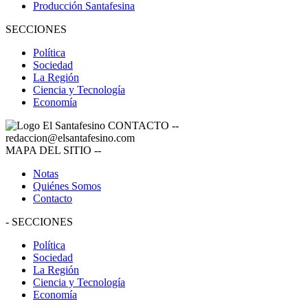
Producción Santafesina
SECCIONES
Política
Sociedad
La Región
Ciencia y Tecnología
Economía
CONTACTO
--
redaccion@elsantafesino.com
MAPA DEL SITIO
--
Notas
Quiénes Somos
Contacto
-
SECCIONES
Política
Sociedad
La Región
Ciencia y Tecnología
Economía