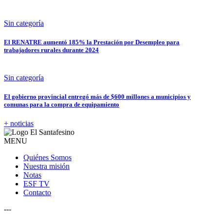
Sin categoría
El RENATRE aumentó 185% la Prestación por Desempleo para
trabajadores rurales durante 2024
Sin categoría
El gobierno provincial entregó más de $600 millones a municipios y
comunas para la compra de equipamiento
+ noticias
MENU
Quiénes Somos
Nuestra misión
Notas
ESF TV
Contacto
---