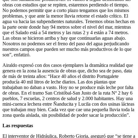
obras con estudios que se repiten, estaremos perdiendo el tiempo.
No podemos permitir que a corto plazo tengamos que los mismos
problemas, y que ante la menor lluvia retorne el estado crítico. El
agua va hacia las subpendientes naturales. Tenemos obras hechas en
la parte oeste donde hay 94 metros sobre el nivel del mar, mientras
que el Salado está a 54 metros y las rutas 2 y 4 están a 74 metros.
Las obras se hicieron arriba y hay que continuarlas aguas abajo.
Nosotros no podemos ser el freno del paso del agua perjudicando
nuestros campos que pueden ser mucho más productivos de lo que
son”, enfatizó.
Airaldo expresó con dos casos ejemplares la dramática realidad que
genera en la zona la ausencia de obras que, dicho sea de paso, data
de más de treinta años: “Hace 40 años el distrito Portugalete
producía 40 mil litros de leche diarios. Las dos plantas que
trabajaban no daban a vasto. Hoy no se produce más leche por falta
de obras. En el tramo San Cristóbal-San Justo de la ruta Nº 2 hay 6
pueblos, 7 escuelas, 2 centros de salud y 2.000 habitantes. Hay una
mini-cuenca lechera entre Ñanducita y Lucila con dos usinas lácteas
que trabajan muy bien. Cada vez que cae una pequeña lluvia toda la
zona queda aislada, sin posibilidad de poder sacar la producción”.
Las respuestas
El interventor de Hidráulica, Roberto Gioria, aseguró que “se tiene a