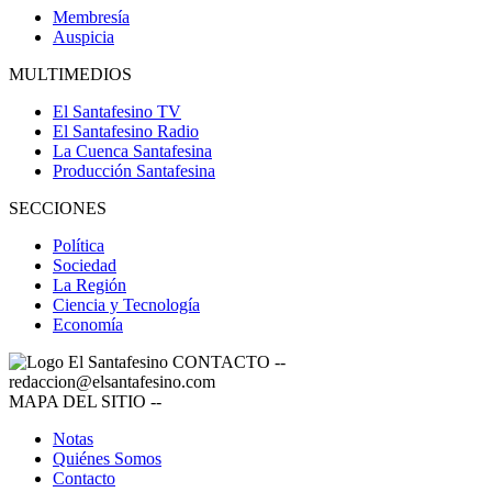
Membresía
Auspicia
MULTIMEDIOS
El Santafesino TV
El Santafesino Radio
La Cuenca Santafesina
Producción Santafesina
SECCIONES
Política
Sociedad
La Región
Ciencia y Tecnología
Economía
CONTACTO
--
redaccion@elsantafesino.com
MAPA DEL SITIO
--
Notas
Quiénes Somos
Contacto