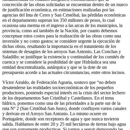
concreción de las obras solicitadas se encuentran dentro de un marco
de justificación económica, en estimaciones realizadas por las
agencias del Inta de Ceres y San Cristóbal, las pérdidas económicas
en el departamento superan los 350 millones de pesos, lo cual
ocasiona una merma en el ingreso a las arcas de los municipios, la
provincia, como así también de la Nación, por cuanto debemos
conceptuar estos costos para la realización de las obras como una
inversión y no como gastos; se considere urgente la ejecución de
dichas obras, resaltando la importancia en el tratamiento de los
sistemas de desagües de los arroyos San Antonio, Las Conchas y
Saladillo; se justifique la existencia y continuidad de los comités de
cuenca y se considere la posibilidad de que Hidráulica sea una
entidad descentralizada, autárquica y que se la dote de un
presupuesto acorde a las actuales circunstancias, entre otros incisos.
Víctor Airaldo, de Federación Agraria, sostuvo que “no deben
desatenderse las realidades socioeconómicas de los pequeños
productores, poniendo especial interés en la crisis del sector lechero
de los departamentos San Cristóbal y Castellanos. En el tema
hídrico, ponemos como una de las prioridades a la parte sur de la
ruta Nº 2 (San Cristóbal-San Justo), donde confluyen varios canales
y derivan en el Arroyo San Antonio. Lo mismo ocurre en
Portugalete, donde son receptores de agua y que nunca tuvieron
salida. Hablamos de entre 20 y 25 mil hectáreas de tierras bajo agua
que son sumamente productivas. Si vamos a seguir demorando las