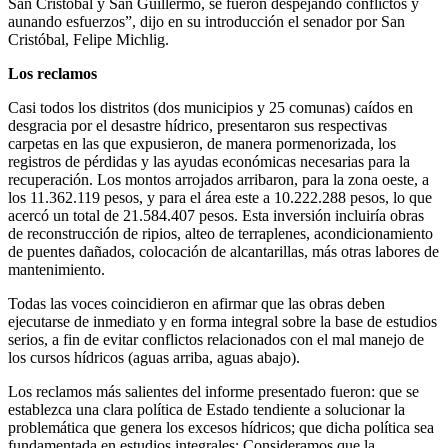
San Cristóbal y San Guillermo, se fueron despejando conflictos y
aunando esfuerzos”, dijo en su introducción el senador por San
Cristóbal, Felipe Michlig.
Los reclamos
Casi todos los distritos (dos municipios y 25 comunas) caídos en
desgracia por el desastre hídrico, presentaron sus respectivas
carpetas en las que expusieron, de manera pormenorizada, los
registros de pérdidas y las ayudas económicas necesarias para la
recuperación. Los montos arrojados arribaron, para la zona oeste, a
los 11.362.119 pesos, y para el área este a 10.222.288 pesos, lo que
acercó un total de 21.584.407 pesos. Esta inversión incluiría obras
de reconstrucción de ripios, alteo de terraplenes, acondicionamiento
de puentes dañados, colocación de alcantarillas, más otras labores de
mantenimiento.
Todas las voces coincidieron en afirmar que las obras deben
ejecutarse de inmediato y en forma integral sobre la base de estudios
serios, a fin de evitar conflictos relacionados con el mal manejo de
los cursos hídricos (aguas arriba, aguas abajo).
Los reclamos más salientes del informe presentado fueron: que se
establezca una clara política de Estado tendiente a solucionar la
problemática que genera los excesos hídricos; que dicha política sea
fundamentada en estudios integrales; Consideramos que la