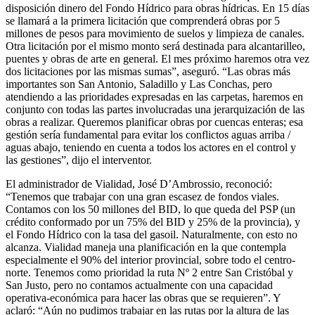
disposición dinero del Fondo Hídrico para obras hídricas. En 15 días
se llamará a la primera licitación que comprenderá obras por 5
millones de pesos para movimiento de suelos y limpieza de canales.
Otra licitación por el mismo monto será destinada para alcantarilleo,
puentes y obras de arte en general. El mes próximo haremos otra vez
dos licitaciones por las mismas sumas”, aseguró. “Las obras más
importantes son San Antonio, Saladillo y Las Conchas, pero
atendiendo a las prioridades expresadas en las carpetas, haremos en
conjunto con todas las partes involucradas una jerarquización de las
obras a realizar. Queremos planificar obras por cuencas enteras; esa
gestión sería fundamental para evitar los conflictos aguas arriba /
aguas abajo, teniendo en cuenta a todos los actores en el control y
las gestiones”, dijo el interventor.
El administrador de Vialidad, José D’Ambrossio, reconoció:
“Tenemos que trabajar con una gran escasez de fondos viales.
Contamos con los 50 millones del BID, lo que queda del PSP (un
crédito conformado por un 75% del BID y 25% de la provincia), y
el Fondo Hídrico con la tasa del gasoil. Naturalmente, con esto no
alcanza. Vialidad maneja una planificación en la que contempla
especialmente el 90% del interior provincial, sobre todo el centro-
norte. Tenemos como prioridad la ruta Nº 2 entre San Cristóbal y
San Justo, pero no contamos actualmente con una capacidad
operativa-económica para hacer las obras que se requieren”. Y
aclaró: “Aún no pudimos trabajar en las rutas por la altura de las