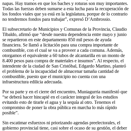
napas. Hay tramos en que los baches y roturas son muy importantes.
Todas las fuerzas deben sumarse a esta lucha para la recuperación de
los fondos viales que ya está en la legislatura, porque de lo contrario
no tendremos fondos para trabajar”, expresó D’Ambrossio.
El subsecretario de Municipios y Comunas de la Provincia, Claudio
Tibaldo, afirmó que “desde nuestra dependencia entre mayo y junio
se repartieron en este departamento 850 mil pesos de ayuda
financiera. Se llamó a licitación para una compra importante de
combustible, con el cual se va a proveer a cada comuna. Además,
otorgamos el equivalente a 60 tubos de alcantarilla en un monto de
8.400 pesos para compra de materiales e insumos”. Al respecto, el
intendente de la ciudad de San Cristóbal, Edgardo Martino, planteó
el problema de la incapacidad de almacenar tamaña cantidad de
combustible, puesto que el municipio no cuenta con una
infraestructura edilicia adecuada.
Por su parte y en el cierre del encuentro, Muniagurria manifestó que
“se deberá hacer hincapié en el carácter integral de los estudios
evitando esto de tirarle el agua y la sequía al otro. Tenemos el
compromiso de poner la obra pública en marcha lo más rápido
posible”.
Sin escatimar esfuerzos ni priorizando agendas preelectorales, el
gobierno provincial tiene, casi sobre el ocaso de su gestión, el deber