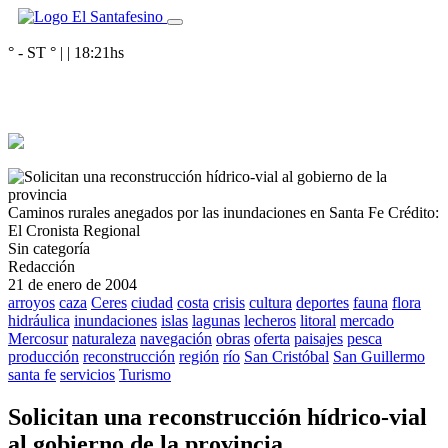
° - ST
° |
|
18:21
hs
Caminos rurales anegados por las inundaciones en Santa Fe
Crédito:
El Cronista Regional
Sin categoría
Redacción
21 de enero de 2004
arroyos
caza
Ceres
ciudad
costa
crisis
cultura
deportes
fauna
flora
hidráulica
inundaciones
islas
lagunas
lecheros
litoral
mercado
Mercosur
naturaleza
navegación
obras
oferta
paisajes
pesca
producción
reconstrucción
región
río
San Cristóbal
San Guillermo
santa fe
servicios
Turismo
Solicitan una reconstrucción hídrico-vial
al gobierno de la provincia