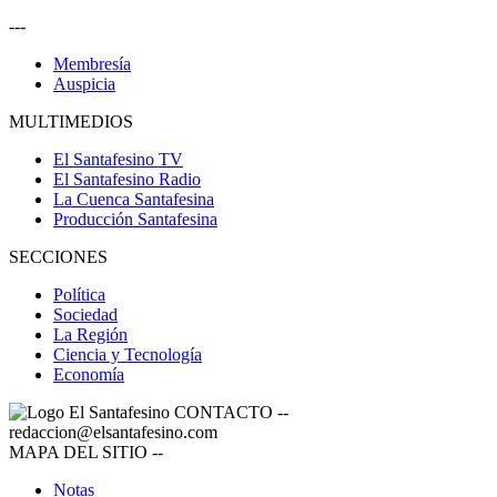
---
Membresía
Auspicia
MULTIMEDIOS
El Santafesino TV
El Santafesino Radio
La Cuenca Santafesina
Producción Santafesina
SECCIONES
Política
Sociedad
La Región
Ciencia y Tecnología
Economía
CONTACTO
--
redaccion@elsantafesino.com
MAPA DEL SITIO
--
Notas