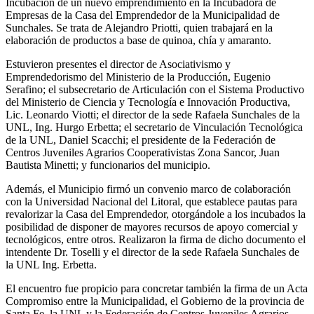
Incubación de un nuevo emprendimiento en la Incubadora de
Empresas de la Casa del Emprendedor de la Municipalidad de
Sunchales. Se trata de Alejandro Priotti, quien trabajará en la
elaboración de productos a base de quinoa, chía y amaranto.
Estuvieron presentes el director de Asociativismo y
Emprendedorismo del Ministerio de la Producción, Eugenio
Serafino; el subsecretario de Articulación con el Sistema Productivo
del Ministerio de Ciencia y Tecnología e Innovación Productiva,
Lic. Leonardo Viotti; el director de la sede Rafaela Sunchales de la
UNL, Ing. Hurgo Erbetta; el secretario de Vinculación Tecnológica
de la UNL, Daniel Scacchi; el presidente de la Federación de
Centros Juveniles Agrarios Cooperativistas Zona Sancor, Juan
Bautista Minetti; y funcionarios del municipio.
Además, el Municipio firmó un convenio marco de colaboración
con la Universidad Nacional del Litoral, que establece pautas para
revalorizar la Casa del Emprendedor, otorgándole a los incubados la
posibilidad de disponer de mayores recursos de apoyo comercial y
tecnológicos, entre otros. Realizaron la firma de dicho documento el
intendente Dr. Toselli y el director de la sede Rafaela Sunchales de
la UNL Ing. Erbetta.
El encuentro fue propicio para concretar también la firma de un Acta
Compromiso entre la Municipalidad, el Gobierno de la provincia de
Santa Fe, la UNL y la Federación de Centros Juveniles Agrarios