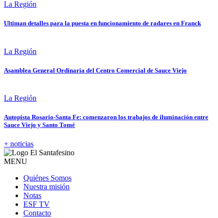
La Región
Ultiman detalles para la puesta en funcionamiento de radares en Franck
La Región
Asamblea General Ordinaria del Centro Comercial de Sauce Viejo
La Región
Autopista Rosario-Santa Fe: comenzaron los trabajos de iluminación entre
Sauce Viejo y Santo Tomé
+ noticias
MENU
Quiénes Somos
Nuestra misión
Notas
ESF TV
Contacto