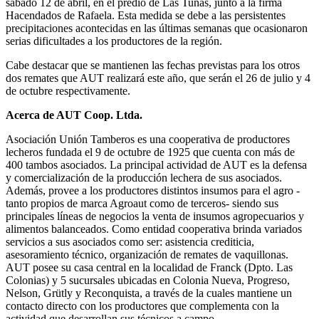
sábado 12 de abril, en el predio de Las Tunas, junto a la firma
Hacendados de Rafaela. Esta medida se debe a las persistentes
precipitaciones acontecidas en las últimas semanas que ocasionaron
serias dificultades a los productores de la región.
Cabe destacar que se mantienen las fechas previstas para los otros
dos remates que AUT realizará este año, que serán el 26 de julio y 4
de octubre respectivamente.
Acerca de AUT Coop. Ltda.
Asociación Unión Tamberos es una cooperativa de productores
lecheros fundada el 9 de octubre de 1925 que cuenta con más de
400 tambos asociados. La principal actividad de AUT es la defensa
y comercialización de la producción lechera de sus asociados.
Además, provee a los productores distintos insumos para el agro -
tanto propios de marca Agroaut como de terceros- siendo sus
principales líneas de negocios la venta de insumos agropecuarios y
alimentos balanceados. Como entidad cooperativa brinda variados
servicios a sus asociados como ser: asistencia crediticia,
asesoramiento técnico, organización de remates de vaquillonas.
AUT posee su casa central en la localidad de Franck (Dpto. Las
Colonias) y 5 sucursales ubicadas en Colonia Nueva, Progreso,
Nelson, Grütly y Reconquista, a través de la cuales mantiene un
contacto directo con los productores que complementa con la
actividad que desarrollan sus técnicos a campo.