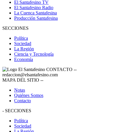
El Santafesino TV
El Santafesino Radio
La Cuenca Santafesina
Producción Santafesina
SECCIONES
Política
Sociedad
La Región
Ciencia y Tecnología
Economía
CONTACTO
--
redaccion@elsantafesino.com
MAPA DEL SITIO
--
Notas
Quiénes Somos
Contacto
-
SECCIONES
Política
Sociedad
La Región