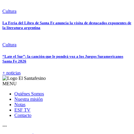
Cultura
La Feria del Libro de Santa Fe anuncia la visita de destacados exponentes de
la literatura argentina
Cultura
“Late el Sur”: la canción que le pondrá voz a los Juegos Suramericanos
Santa Fe 2026
+ noticias
MENU
Quiénes Somos
Nuestra misión
Notas
ESF TV
Contacto
---