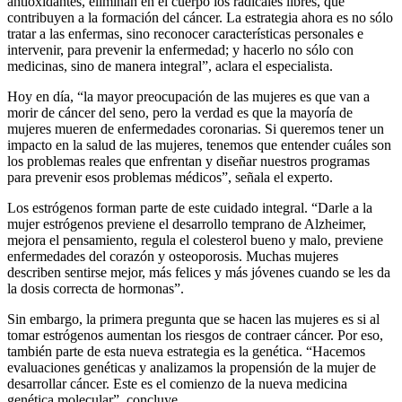
antioxidantes, eliminan en el cuerpo los radicales libres, que
contribuyen a la formación del cáncer. La estrategia ahora es no sólo
tratar a las enfermas, sino reconocer características personales e
intervenir, para prevenir la enfermedad; y hacerlo no sólo con
medicinas, sino de manera integral”, aclara el especialista.
Hoy en día, “la mayor preocupación de las mujeres es que van a
morir de cáncer del seno, pero la verdad es que la mayoría de
mujeres mueren de enfermedades coronarias. Si queremos tener un
impacto en la salud de las mujeres, tenemos que entender cuáles son
los problemas reales que enfrentan y diseñar nuestros programas
para prevenir esos problemas médicos”, señala el experto.
Los estrógenos forman parte de este cuidado integral. “Darle a la
mujer estrógenos previene el desarrollo temprano de Alzheimer,
mejora el pensamiento, regula el colesterol bueno y malo, previene
enfermedades del corazón y osteoporosis. Muchas mujeres
describen sentirse mejor, más felices y más jóvenes cuando se les da
la dosis correcta de hormonas”.
Sin embargo, la primera pregunta que se hacen las mujeres es si al
tomar estrógenos aumentan los riesgos de contraer cáncer. Por eso,
también parte de esta nueva estrategia es la genética. “Hacemos
evaluaciones genéticas y analizamos la propensión de la mujer de
desarrollar cáncer. Este es el comienzo de la nueva medicina
genética molecular”, concluye.