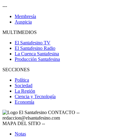
---
Membresía
Auspicia
MULTIMEDIOS
El Santafesino TV
El Santafesino Radio
La Cuenca Santafesina
Producción Santafesina
SECCIONES
Política
Sociedad
La Región
Ciencia y Tecnología
Economía
CONTACTO
--
redaccion@elsantafesino.com
MAPA DEL SITIO
--
Notas