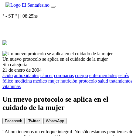
° - ST
° |
|
08:25
hs
Un nuevo protocolo se aplica en el cuidado de la mujer
Sin categoría
21 de enero de 2004
ácido
antioxidantes
cáncer
coronarias
cuerpo
enfermerdades
estrés
fólico
medicina
médico
mujer
nutrición
protocolo
salud
tratamientos
vitaminas
Un nuevo protocolo se aplica en el
cuidado de la mujer
Facebook
Twitter
WhatsApp
“Ahora tenemos un enfoque integral. No sólo estamos pendientes de