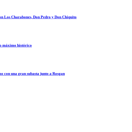
 con Los Charabones, Don Pedro y Don Chiquito
vo máximo histórico
o con una gran subasta junto a Rosgan