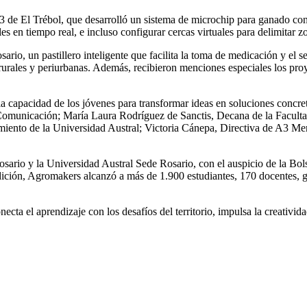
3 de El Trébol, que desarrolló un sistema de microchip para ganado con i
s en tiempo real, e incluso configurar cercas virtuales para delimitar z
rio, un pastillero inteligente que facilita la toma de medicación y el s
 rurales y periurbanas. Además, recibieron menciones especiales los pr
 la capacidad de los jóvenes para transformar ideas en soluciones concre
Comunicación; María Laura Rodríguez de Sanctis, Decana de la Facultad
iento de la Universidad Austral; Victoria Cánepa, Directiva de A3 Me
sario y la Universidad Austral Sede Rosario, con el auspicio de la B
ición, Agromakers alcanzó a más de 1.900 estudiantes, 170 docentes, g
ta el aprendizaje con los desafíos del territorio, impulsa la creativ