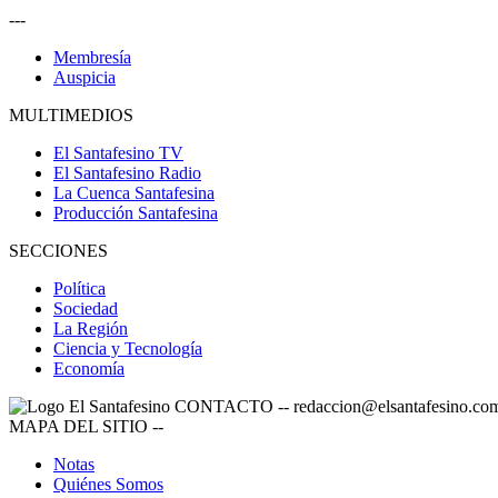
---
Membresía
Auspicia
MULTIMEDIOS
El Santafesino TV
El Santafesino Radio
La Cuenca Santafesina
Producción Santafesina
SECCIONES
Política
Sociedad
La Región
Ciencia y Tecnología
Economía
CONTACTO
--
redaccion@elsantafesino.co
MAPA DEL SITIO
--
Notas
Quiénes Somos