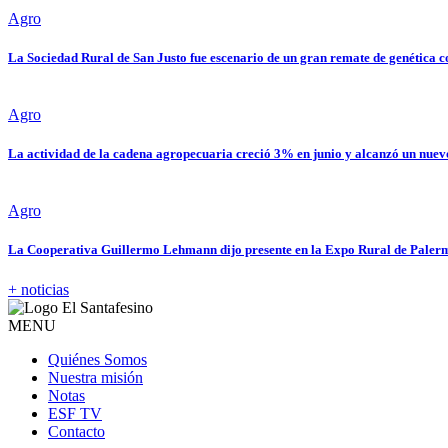
Agro
La Sociedad Rural de San Justo fue escenario de un gran remate de genética
Agro
La actividad de la cadena agropecuaria creció 3% en junio y alcanzó un nue
Agro
La Cooperativa Guillermo Lehmann dijo presente en la Expo Rural de Palerm
+ noticias
MENU
Quiénes Somos
Nuestra misión
Notas
ESF TV
Contacto