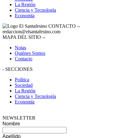
La Región
Ciencia y Tecnología
Economía
CONTACTO
--
redaccion@elsantafesino.com
MAPA DEL SITIO
--
Notas
Quiénes Somos
Contacto
-
SECCIONES
Política
Sociedad
La Región
Ciencia y Tecnología
Economía
NEWSLETTER
Nombre
Apellido