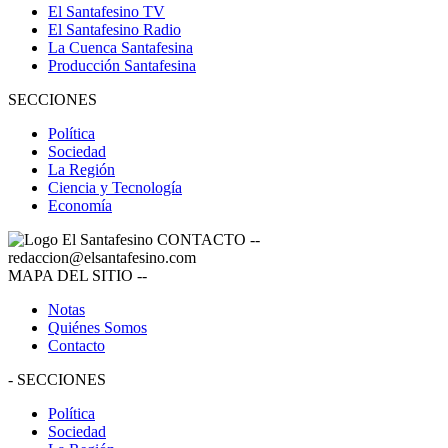
El Santafesino TV
El Santafesino Radio
La Cuenca Santafesina
Producción Santafesina
SECCIONES
Política
Sociedad
La Región
Ciencia y Tecnología
Economía
CONTACTO
--
redaccion@elsantafesino.com
MAPA DEL SITIO
--
Notas
Quiénes Somos
Contacto
-
SECCIONES
Política
Sociedad