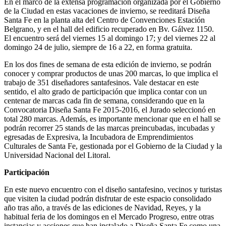
En el marco de la extensa programación organizada por el Gobierno
de la Ciudad en estas vacaciones de invierno, se reeditará Diseña
Santa Fe en la planta alta del Centro de Convenciones Estación
Belgrano, y en el hall del edificio recuperado en Bv. Gálvez 1150.
El encuentro será del viernes 15 al domingo 17; y del viernes 22 al
domingo 24 de julio, siempre de 16 a 22, en forma gratuita.
En los dos fines de semana de esta edición de invierno, se podrán
conocer y comprar productos de unas 200 marcas, lo que implica el
trabajo de 351 diseñadores santafesinos. Vale destacar en este
sentido, el alto grado de participación que implica contar con un
centenar de marcas cada fin de semana, considerando que en la
Convocatoria Diseña Santa Fe 2015-2016, el Jurado seleccionó en
total 280 marcas. Además, es importante mencionar que en el hall se
podrán recorrer 25 stands de las marcas preincubadas, incubadas y
egresadas de Expresiva, la Incubadora de Emprendimientos
Culturales de Santa Fe, gestionada por el Gobierno de la Ciudad y la
Universidad Nacional del Litoral.
Participación
En este nuevo encuentro con el diseño santafesino, vecinos y turistas
que visiten la ciudad podrán disfrutar de este espacio consolidado
año tras año, a través de las ediciones de Navidad, Reyes, y la
habitual feria de los domingos en el Mercado Progreso, entre otras
instancias y acciones que han instalado a Diseña Santa Fe como una