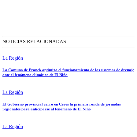
NOTICIAS RELACIONADAS
La Región
La Comuna de Franck optimiza el funcionamiento de los sistemas de drenaje
ante el fenómeno climático de El Niño
La Región
El Gobierno provincial cerró en Ceres la primera ronda de jornadas
regionales para anticiparse al fenómeno de El Niño
La Región