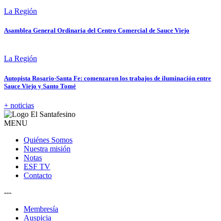
La Región
Asamblea General Ordinaria del Centro Comercial de Sauce Viejo
La Región
Autopista Rosario-Santa Fe: comenzaron los trabajos de iluminación entre
Sauce Viejo y Santo Tomé
+ noticias
MENU
Quiénes Somos
Nuestra misión
Notas
ESF TV
Contacto
---
Membresía
Auspicia