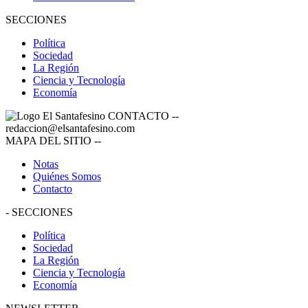
SECCIONES
Política
Sociedad
La Región
Ciencia y Tecnología
Economía
CONTACTO
--
redaccion@elsantafesino.com
MAPA DEL SITIO
--
Notas
Quiénes Somos
Contacto
-
SECCIONES
Política
Sociedad
La Región
Ciencia y Tecnología
Economía