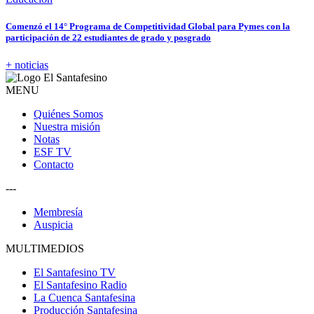
Comenzó el 14° Programa de Competitividad Global para Pymes con la
participación de 22 estudiantes de grado y posgrado
+ noticias
MENU
Quiénes Somos
Nuestra misión
Notas
ESF TV
Contacto
---
Membresía
Auspicia
MULTIMEDIOS
El Santafesino TV
El Santafesino Radio
La Cuenca Santafesina
Producción Santafesina