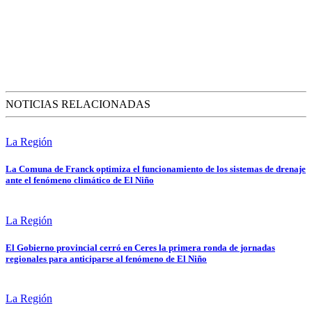
NOTICIAS RELACIONADAS
La Región
La Comuna de Franck optimiza el funcionamiento de los sistemas de drenaje
ante el fenómeno climático de El Niño
La Región
El Gobierno provincial cerró en Ceres la primera ronda de jornadas
regionales para anticiparse al fenómeno de El Niño
La Región