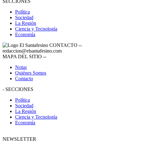
SECCIONES
Política
Sociedad
La Región
Ciencia y Tecnología
Economía
CONTACTO
--
redaccion@elsantafesino.com
MAPA DEL SITIO
--
Notas
Quiénes Somos
Contacto
-
SECCIONES
Política
Sociedad
La Región
Ciencia y Tecnología
Economía
NEWSLETTER