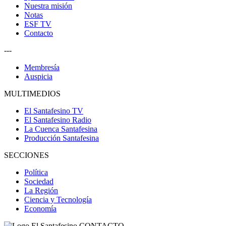
Nuestra misión
Notas
ESF TV
Contacto
---
Membresía
Auspicia
MULTIMEDIOS
El Santafesino TV
El Santafesino Radio
La Cuenca Santafesina
Producción Santafesina
SECCIONES
Política
Sociedad
La Región
Ciencia y Tecnología
Economía
CONTACTO
--