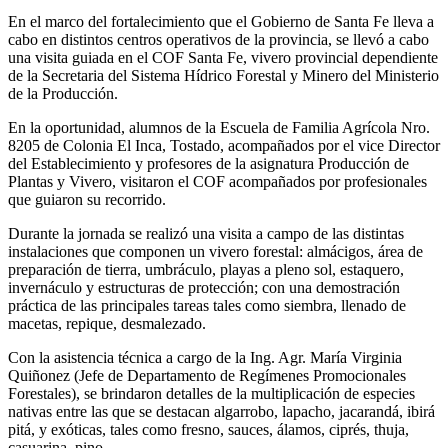
En el marco del fortalecimiento que el Gobierno de Santa Fe lleva a
cabo en distintos centros operativos de la provincia, se llevó a cabo
una visita guiada en el COF Santa Fe, vivero provincial dependiente
de la Secretaria del Sistema Hídrico Forestal y Minero del Ministerio
de la Producción.
En la oportunidad, alumnos de la Escuela de Familia Agrícola Nro.
8205 de Colonia El Inca, Tostado, acompañados por el vice Director
del Establecimiento y profesores de la asignatura Producción de
Plantas y Vivero, visitaron el COF acompañados por profesionales
que guiaron su recorrido.
Durante la jornada se realizó una visita a campo de las distintas
instalaciones que componen un vivero forestal: almácigos, área de
preparación de tierra, umbráculo, playas a pleno sol, estaquero,
invernáculo y estructuras de protección; con una demostración
práctica de las principales tareas tales como siembra, llenado de
macetas, repique, desmalezado.
Con la asistencia técnica a cargo de la Ing. Agr. María Virginia
Quiñonez (Jefe de Departamento de Regímenes Promocionales
Forestales), se brindaron detalles de la multiplicación de especies
nativas entre las que se destacan algarrobo, lapacho, jacarandá, ibirá
pitá, y exóticas, tales como fresno, sauces, álamos, ciprés, thuja,
casuarina, pino.