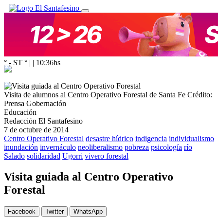
° - ST
° |
|
10:36
hs
Visita de alumnos al Centro Operativo Forestal de Santa Fe
Crédito:
Prensa Gobernación
Educación
Redacción El Santafesino
7 de octubre de 2014
Centro Operativo Forestal
desastre hídrico
indigencia
individualismo
inundación
invernáculo
neoliberalismo
pobreza
psicología
río
Salado
solidaridad
Ugorri
vivero forestal
Visita guiada al Centro Operativo
Forestal
Facebook
Twitter
WhatsApp