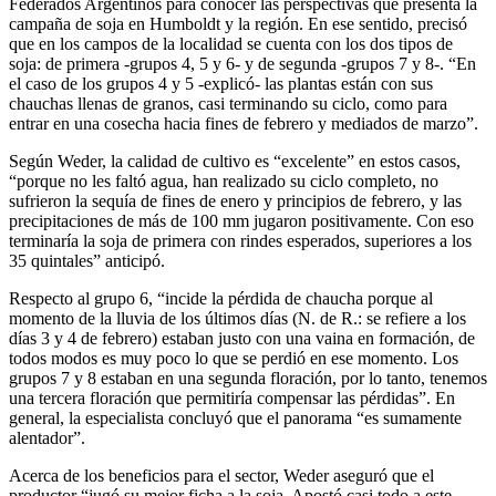
Federados Argentinos para conocer las perspectivas que presenta la
campaña de soja en Humboldt y la región. En ese sentido, precisó
que en los campos de la localidad se cuenta con los dos tipos de
soja: de primera -grupos 4, 5 y 6- y de segunda -grupos 7 y 8-. “En
el caso de los grupos 4 y 5 -explicó- las plantas están con sus
chauchas llenas de granos, casi terminando su ciclo, como para
entrar en una cosecha hacia fines de febrero y mediados de marzo”.
Según Weder, la calidad de cultivo es “excelente” en estos casos,
“porque no les faltó agua, han realizado su ciclo completo, no
sufrieron la sequía de fines de enero y principios de febrero, y las
precipitaciones de más de 100 mm jugaron positivamente. Con eso
terminaría la soja de primera con rindes esperados, superiores a los
35 quintales” anticipó.
Respecto al grupo 6, “incide la pérdida de chaucha porque al
momento de la lluvia de los últimos días (N. de R.: se refiere a los
días 3 y 4 de febrero) estaban justo con una vaina en formación, de
todos modos es muy poco lo que se perdió en ese momento. Los
grupos 7 y 8 estaban en una segunda floración, por lo tanto, tenemos
una tercera floración que permitiría compensar las pérdidas”. En
general, la especialista concluyó que el panorama “es sumamente
alentador”.
Acerca de los beneficios para el sector, Weder aseguró que el
productor “jugó su mejor ficha a la soja. Apostó casi todo a este