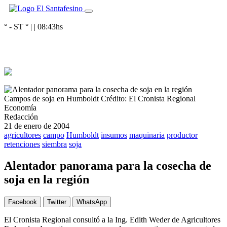
° - ST
° |
|
08:43
hs
Campos de soja en Humboldt
Crédito: El Cronista Regional
Economía
Redacción
21 de enero de 2004
agricultores
campo
Humboldt
insumos
maquinaria
productor
retenciones
siembra
soja
Alentador panorama para la cosecha de
soja en la región
Facebook
Twitter
WhatsApp
El Cronista Regional consultó a la Ing. Edith Weder de Agricultores