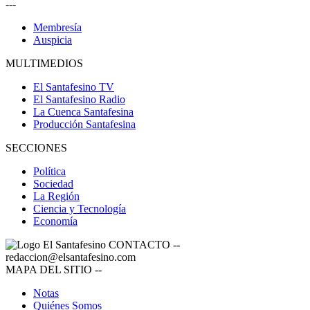
---
Membresía
Auspicia
MULTIMEDIOS
El Santafesino TV
El Santafesino Radio
La Cuenca Santafesina
Producción Santafesina
SECCIONES
Política
Sociedad
La Región
Ciencia y Tecnología
Economía
CONTACTO
--
redaccion@elsantafesino.com
MAPA DEL SITIO
--
Notas
Quiénes Somos