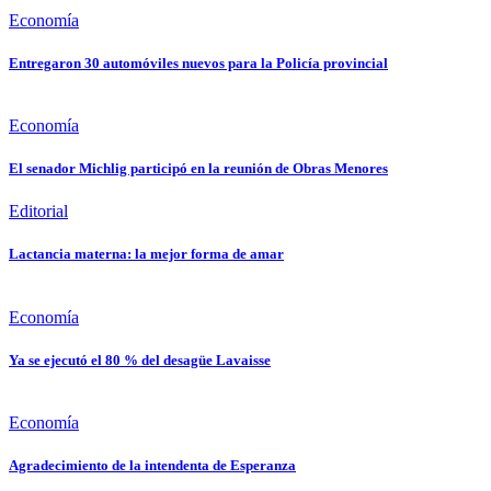
Economía
Entregaron 30 automóviles nuevos para la Policía provincial
Economía
El senador Michlig participó en la reunión de Obras Menores
Editorial
Lactancia materna: la mejor forma de amar
Economía
Ya se ejecutó el 80 % del desagüe Lavaisse
Economía
Agradecimiento de la intendenta de Esperanza