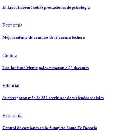
El Iapos informó sobre prestaciones de psicología
Economía
Mejoramiento de caminos de la cuenca lechera
Cultura
Los Jardines Municipales sumaron a 23 docentes
Editorial
Se entregaron más de 250 escrituras de viviendas sociales
Economía
Control de camiones en la Autopista Santa Fe-Rosario