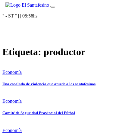
° - ST
° |
|
05:56
hs
Etiqueta:
productor
Economía
Una escalada de violencia que aturde a los santafesinos
Economía
Comité de Seguridad Provincial del Fútbol
Economía