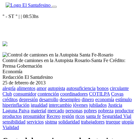
° - ST
° |
|
08:53
hs
Control de camiones en la Autopista Rosario-Santa Fe
Crédito:
Prensa Gobernación
Economía
Redacción El Santafesino
25 de febrero de 2013
alegría
alimentos
amor
autopista
autosuficiencia
bonos
circulante
Club
consumidor
contención
coordinadores
COTILPA
Covas
créditos
depresión
desarrollo
desempleo
dinero
economía
estímulo
hiperinflación
igualdad
intercambio
jóvenes
jubilados
Justicia
Laguna Paiva
material
mercado
personas
pobres
pobreza
productor
productos
prosumidor
Recreo
región
ricos
santa fe
Seguridad Vial
sensibilidad
servicios
sistma
solidaridad
trabajadores
trueque
utopía
Vialidad