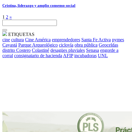
Cristina, liderazgo y amplio consenso social
1
2
»
ETIQUETAS
cine
cultura
Cine América
emprendedores
Santa Fe Activa
pymes
Cayastá
Parque Arqueológico
ciclovía
obra pública
Geoceldas
distrito Costero
Colastiné
desagües pluviales
Senasa
engorde a
corral
consignatario de hacienda
AFIP
incubadoras
UNL