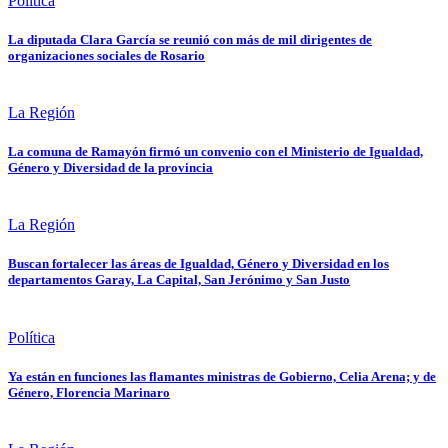
Política
La diputada Clara García se reunió con más de mil dirigentes de
organizaciones sociales de Rosario
La Región
La comuna de Ramayón firmó un convenio con el Ministerio de Igualdad,
Género y Diversidad de la provincia
La Región
Buscan fortalecer las áreas de Igualdad, Género y Diversidad en los
departamentos Garay, La Capital, San Jerónimo y San Justo
Política
Ya están en funciones las flamantes ministras de Gobierno, Celia Arena; y de
Género, Florencia Marinaro