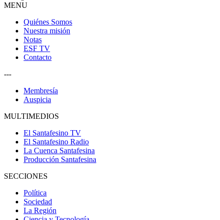
MENU
Quiénes Somos
Nuestra misión
Notas
ESF TV
Contacto
---
Membresía
Auspicia
MULTIMEDIOS
El Santafesino TV
El Santafesino Radio
La Cuenca Santafesina
Producción Santafesina
SECCIONES
Política
Sociedad
La Región
Ciencia y Tecnología