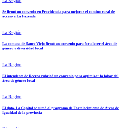
La Región
Se firmó un convenio en Providencia para mejorar el camino rural de
acceso a La Fazenda
La Región
La comuna de Sauce Viejo firmó un convenio para fortalecer el área de
género y diversidad local
La Región
El intendente de Recreo rubricó un convenio para optimizar la labor del
área de género local
La Región
El dpto. La Capital se sumó al programa de Fortalecimiento de Áreas de
Igualdad de la provincia