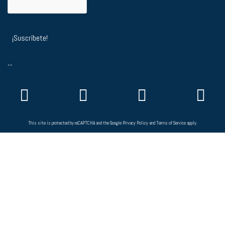
--
This site is protected by reCAPTCHA and the Google
Privacy Policy
and
Terms of Service
apply.