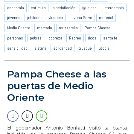
economía
estímulo
hiperinflación
igualdad
intercambio
jóvenes
jubilados
Justicia
Laguna Paiva
material
Medio Oriente
mercado
muzzarella
Pampa Cheese
personas
pobres
pobreza
Recreo
ricos
santa fe
sensibilidad
sistma
solidaridad
trueque
utopía
Pampa Cheese a las
puertas de Medio
Oriente
El gobernador Antonio Bonfatti visitó la planta