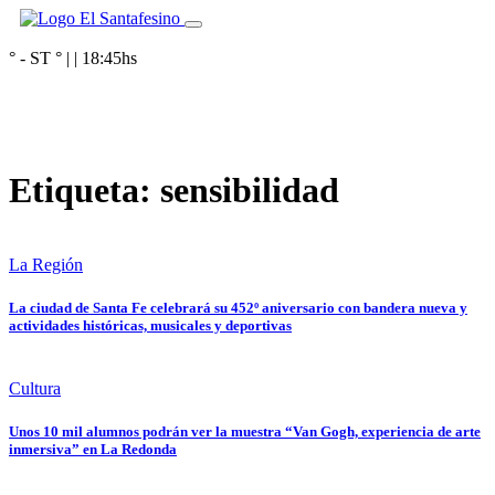
° - ST
° |
|
18:45
hs
Etiqueta:
sensibilidad
La Región
La ciudad de Santa Fe celebrará su 452º aniversario con bandera nueva y
actividades históricas, musicales y deportivas
Cultura
Unos 10 mil alumnos podrán ver la muestra “Van Gogh, experiencia de arte
inmersiva” en La Redonda