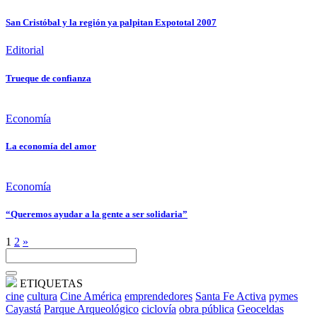
San Cristóbal y la región ya palpitan Expototal 2007
Editorial
Trueque de confianza
Economía
La economía del amor
Economía
“Queremos ayudar a la gente a ser solidaria”
1
2
»
ETIQUETAS
cine
cultura
Cine América
emprendedores
Santa Fe Activa
pymes
Cayastá
Parque Arqueológico
ciclovía
obra pública
Geoceldas