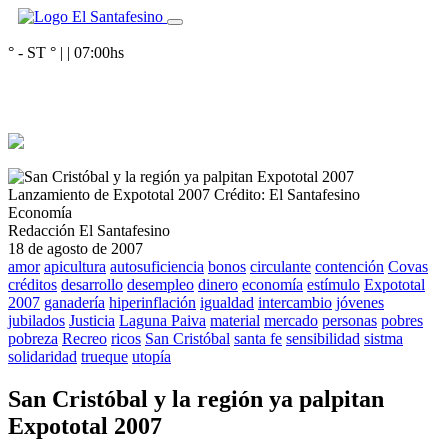
° - ST
° |
|
07:00
hs
Lanzamiento de Expototal 2007
Crédito: El Santafesino
Economía
Redacción El Santafesino
18 de agosto de 2007
amor
apicultura
autosuficiencia
bonos
circulante
contención
Covas
créditos
desarrollo
desempleo
dinero
economía
estímulo
Expototal
2007
ganadería
hiperinflación
igualdad
intercambio
jóvenes
jubilados
Justicia
Laguna Paiva
material
mercado
personas
pobres
pobreza
Recreo
ricos
San Cristóbal
santa fe
sensibilidad
sistma
solidaridad
trueque
utopía
San Cristóbal y la región ya palpitan
Expototal 2007