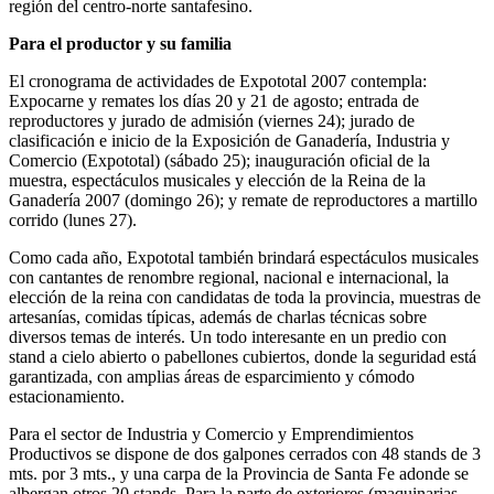
región del centro-norte santafesino.
Para el productor y su familia
El cronograma de actividades de Expototal 2007 contempla:
Expocarne y remates los días 20 y 21 de agosto; entrada de
reproductores y jurado de admisión (viernes 24); jurado de
clasificación e inicio de la Exposición de Ganadería, Industria y
Comercio (Expototal) (sábado 25); inauguración oficial de la
muestra, espectáculos musicales y elección de la Reina de la
Ganadería 2007 (domingo 26); y remate de reproductores a martillo
corrido (lunes 27).
Como cada año, Expototal también brindará espectáculos musicales
con cantantes de renombre regional, nacional e internacional, la
elección de la reina con candidatas de toda la provincia, muestras de
artesanías, comidas típicas, además de charlas técnicas sobre
diversos temas de interés. Un todo interesante en un predio con
stand a cielo abierto o pabellones cubiertos, donde la seguridad está
garantizada, con amplias áreas de esparcimiento y cómodo
estacionamiento.
Para el sector de Industria y Comercio y Emprendimientos
Productivos se dispone de dos galpones cerrados con 48 stands de 3
mts. por 3 mts., y una carpa de la Provincia de Santa Fe adonde se
albergan otros 20 stands. Para la parte de exteriores (maquinarias,