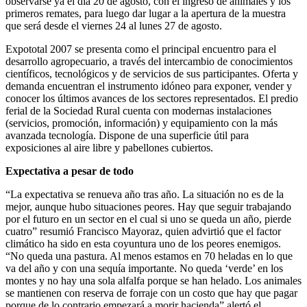
observarse ya el día 20 de agosto, con el ingreso de animales y los
primeros remates, para luego dar lugar a la apertura de la muestra
que será desde el viernes 24 al lunes 27 de agosto.
Expototal 2007 se presenta como el principal encuentro para el
desarrollo agropecuario, a través del intercambio de conocimientos
científicos, tecnológicos y de servicios de sus participantes. Oferta y
demanda encuentran el instrumento idóneo para exponer, vender y
conocer los últimos avances de los sectores representados. El predio
ferial de la Sociedad Rural cuenta con modernas instalaciones
(servicios, promoción, información) y equipamiento con la más
avanzada tecnología. Dispone de una superficie útil para
exposiciones al aire libre y pabellones cubiertos.
Expectativa a pesar de todo
“La expectativa se renueva año tras año. La situación no es de la
mejor, aunque hubo situaciones peores. Hay que seguir trabajando
por el futuro en un sector en el cual si uno se queda un año, pierde
cuatro” resumió Francisco Mayoraz, quien advirtió que el factor
climático ha sido en esta coyuntura uno de los peores enemigos.
“No queda una pastura. Al menos estamos en 70 heladas en lo que
va del año y con una sequía importante. No queda ‘verde’ en los
montes y no hay una sola alfalfa porque se han helado. Los animales
se mantienen con reserva de forraje con un costo que hay que pagar
porque de lo contrario empezará a morir hacienda” alertó el