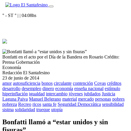
° - ST
° |
|
04:08
hs
Bonfatti en el acto por el Día de la Bandera en Rosario
Crédito:
Prensa Gobernación
Economía
Redacción El Santafesino
23 de junio de 2014
amor
autosuficiencia
bonos
circulante
contención
Covas
créditos
desarrollo
desempleo
dinero
economía
enseña nacional
estímulo
hiperinflación
igualdad
intercambio
jóvenes
jubilados
Justicia
Laguna Paiva
Manuel Belgrano
material
mercado
personas
pobres
pobreza
Recreo
ricos
santa fe
Seguridad Democrática
sensibilidad
sistma
solidaridad
trueque
utopía
Bonfatti llamó a “estar unidos y sin
fisuras”