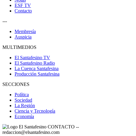
ESF TV
Contacto
---
Membresía
Auspicia
MULTIMEDIOS
El Santafesino TV
El Santafesino Radio
La Cuenca Santafesina
Producción Santafesina
SECCIONES
Política
Sociedad
La Región
Ciencia y Tecnología
Economía
CONTACTO
--
redaccion@elsantafesino.com