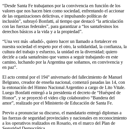
“Desde Santa Fe trabajamos por la convivencia en función de los
valores que nos hacen bien como sociedad, enfrentando el accionar
de las organizaciones delictivas, e impulsando políticas de
inclusión”, subrayó Bonfatti, al tiempo que destacó “la articulación
con las fuerzas federales”, para garantizar a “los santafesinos los
derechos básicos a la vida y a la propiedad”.
“Una vez más -añadió-, quiero hacer un llamado a fortalecer en
nuestra sociedad el respeto por el otro, la solidaridad, la confianza, la
cultura del trabajo y esfuerzo, la unidad en la diversidad; quiero
decirle a cada santafesino que vamos a seguir trabajando en este
camino, luchando por la Argentina que soñamos, en convivencia y
en paz”.
El acto central por el 194° aniversario del fallecimiento de Manuel
Belgrano, creador de enseña nacional, comenzó pasadas las 14, con
la entonación del Himno Nacional Argentino a cargo de Lito Vitale.
Luego Bonfatti entregó a la presidenta el decreto de “Huésped de
Honor”, y se proyectó el video clip colaborativo “Bandera del
amor”, realizado por el Ministerio de Educación de Santa Fe.
Previo a pronunciar su discurso, el mandatario entregó diplomas a
las fuerzas de seguridad provinciales y nacionales en reconocimiento
a los operativos realizados en Rosario, en el marco del Plan de
Seguridad Democrática.