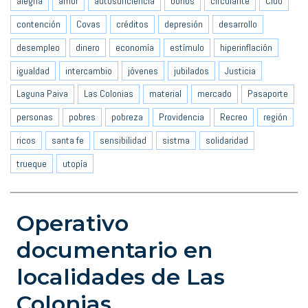
alegría
amor
autosuficiencia
bonos
circulante
Club
contención
Covas
créditos
depresión
desarrollo
desempleo
dinero
economía
estímulo
hiperinflación
igualdad
intercambio
jóvenes
jubilados
Justicia
Laguna Paiva
Las Colonias
material
mercado
Pasaporte
personas
pobres
pobreza
Providencia
Recreo
región
ricos
santa fe
sensibilidad
sistma
solidaridad
trueque
utopía
Operativo
documentario en
localidades de Las
Colonias