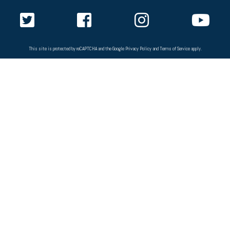
This site is protected by reCAPTCHA and the Google
Privacy Policy
and
Terms of Service
apply.