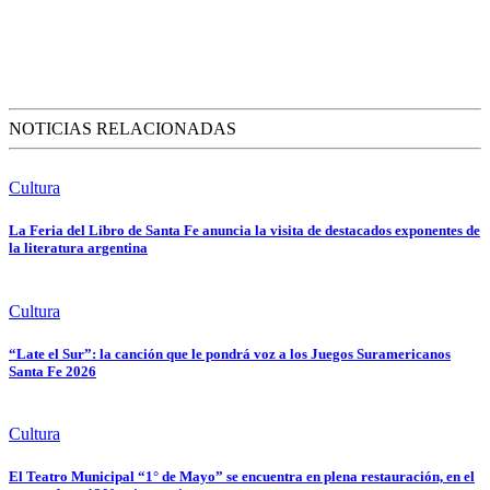
NOTICIAS RELACIONADAS
Cultura
La Feria del Libro de Santa Fe anuncia la visita de destacados exponentes de
la literatura argentina
Cultura
“Late el Sur”: la canción que le pondrá voz a los Juegos Suramericanos
Santa Fe 2026
Cultura
El Teatro Municipal “1° de Mayo” se encuentra en plena restauración, en el