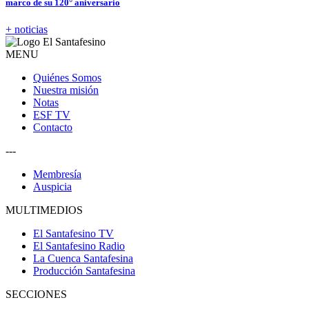
marco de su 120° aniversario
+ noticias
MENU
Quiénes Somos
Nuestra misión
Notas
ESF TV
Contacto
---
Membresía
Auspicia
MULTIMEDIOS
El Santafesino TV
El Santafesino Radio
La Cuenca Santafesina
Producción Santafesina
SECCIONES