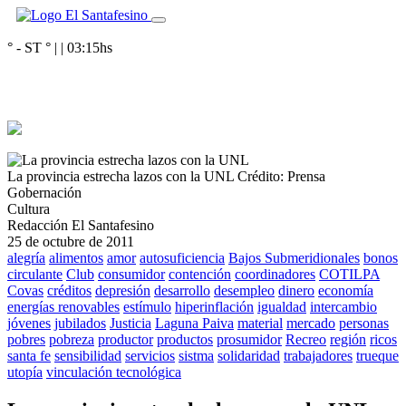
° - ST
° |
|
03:15
hs
La provincia estrecha lazos con la UNL
Crédito: Prensa
Gobernación
Cultura
Redacción El Santafesino
25 de octubre de 2011
alegría
alimentos
amor
autosuficiencia
Bajos Submeridionales
bonos
circulante
Club
consumidor
contención
coordinadores
COTILPA
Covas
créditos
depresión
desarrollo
desempleo
dinero
economía
energías renovables
estímulo
hiperinflación
igualdad
intercambio
jóvenes
jubilados
Justicia
Laguna Paiva
material
mercado
personas
pobres
pobreza
productor
productos
prosumidor
Recreo
región
ricos
santa fe
sensibilidad
servicios
sistma
solidaridad
trabajadores
trueque
utopía
vinculación tecnológica