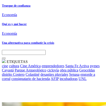
Trueque de confianza
Economía
Qué es y qué hacer
Economía
Una alternativa para combatir la crisis
ETIQUETAS
cine
cultura
Cine América
emprendedores
Santa Fe Activa
pymes
Cayastá
Parque Arqueológico
ciclovía
obra pública
Geoceldas
distrito Costero
Colastiné
desagües pluviales
Senasa
engorde a
corral
consignatario de hacienda
AFIP
incubadoras
UNL