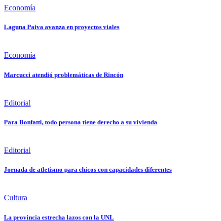
Economía
Laguna Paiva avanza en proyectos viales
Economía
Marcucci atendió problemáticas de Rincón
Editorial
Para Bonfatti, todo persona tiene derecho a su vivienda
Editorial
Jornada de atletismo para chicos con capacidades diferentes
Cultura
La provincia estrecha lazos con la UNL