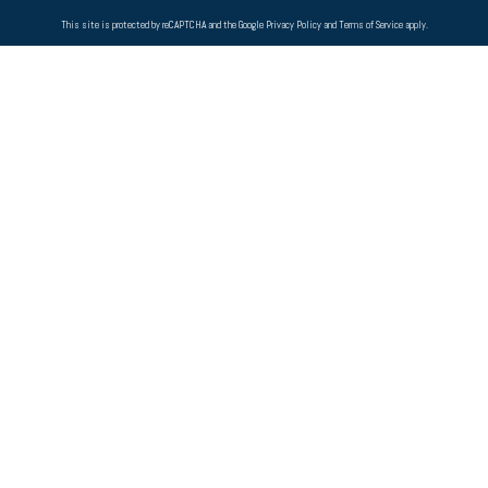
This site is protected by reCAPTCHA and the Google
Privacy Policy
and
Terms of Service
apply.