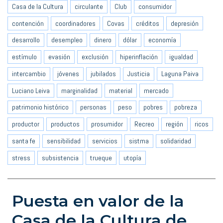
Casa de la Cultura
circulante
Club
consumidor
contención
coordinadores
Covas
créditos
depresión
desarrollo
desempleo
dinero
dólar
economía
estímulo
evasión
exclusión
hiperinflación
igualdad
intercambio
jóvenes
jubilados
Justicia
Laguna Paiva
Luciano Leiva
marginalidad
material
mercado
patrimonio histórico
personas
peso
pobres
pobreza
productor
productos
prosumidor
Recreo
región
ricos
santa fe
sensibilidad
servicios
sistma
solidaridad
stress
subsistencia
trueque
utopía
Puesta en valor de la
Casa de la Cultura de