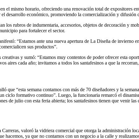
en el mismo horario, ofreciendo una renovación total de expositores en
r el desarrollo económico, promoviendo la comercialización y difusión d
can los rubros de indumentaria, accesorios, objetos de decoración y mo
unicipio para fortalecer el sector.
nifestó: “Estamos ante una nueva apertura de La Diseña de invierno en lo
comercialicen sus productos”.
icas creativas y sumó: “Estamos muy contentos de poder ofrecer esta opo
vos aires cada año; invitamos a todos los santafesinos a que la recorr
detalló que “esta semana contamos con más de 70 diseñadores y la seman
e un ciclo formativo continuo”. Luego, la funcionaria remarcó el dinami
nes de julio con esta feria abierta; los santafesinos tienen que venir la
 Carreras, valoró la vidriera comercial que otorga la administración l
ue hacemos, ya que no contamos con un negocio a la calle y realizamos 