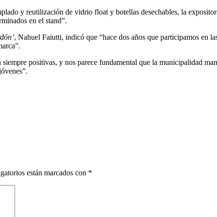
mplado y reutilización de vidrio float y botellas desechables, la exposi
rminados en el stand”.
rdón’
, Nahuel Faiutti, indicó que “hace dos años que participamos en las
marca”.
n siempre positivas, y nos parece fundamental que la municipalidad ma
 jóvenes”.
gatorios están marcados con
*