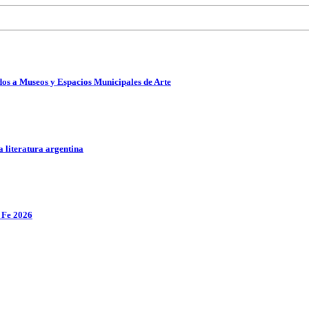
ados a Museos y Espacios Municipales de Arte
a literatura argentina
a Fe 2026