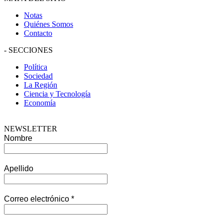
Notas
Quiénes Somos
Contacto
-
SECCIONES
Política
Sociedad
La Región
Ciencia y Tecnología
Economía
NEWSLETTER
Nombre
Apellido
Correo electrónico
*