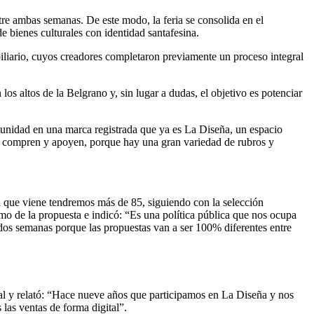
tre ambas semanas. De este modo, la feria se consolida en el
e bienes culturales con identidad santafesina.
biliario, cuyos creadores completaron previamente un proceso integral
s altos de la Belgrano y, sin lugar a dudas, el objetivo es potenciar
rtunidad en una marca registrada que ya es La Diseña, un espacio
an, compren y apoyen, porque hay una gran variedad de rubros y
a que viene tendremos más de 85, siguiendo con la selección
smo de la propuesta e indicó: “Es una política pública que nos ocupa
s dos semanas porque las propuestas van a ser 100% diferentes entre
ocal y relató: “Hace nueve años que participamos en La Diseña y nos
las ventas de forma digital”.