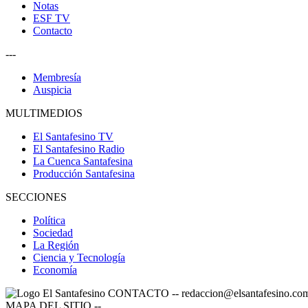
Notas
ESF TV
Contacto
---
Membresía
Auspicia
MULTIMEDIOS
El Santafesino TV
El Santafesino Radio
La Cuenca Santafesina
Producción Santafesina
SECCIONES
Política
Sociedad
La Región
Ciencia y Tecnología
Economía
CONTACTO
--
redaccion@elsantafesino.co
MAPA DEL SITIO
--