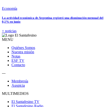
Economía
La actividad económica de Argentina registró una disminución mensual del
0,1% en junio
+ noticias
MENU
Quiénes Somos
Nuestra misión
Notas
ESF TV
Contacto
---
Membresía
Auspicia
MULTIMEDIOS
El Santafesino TV
El Santafesino Radio