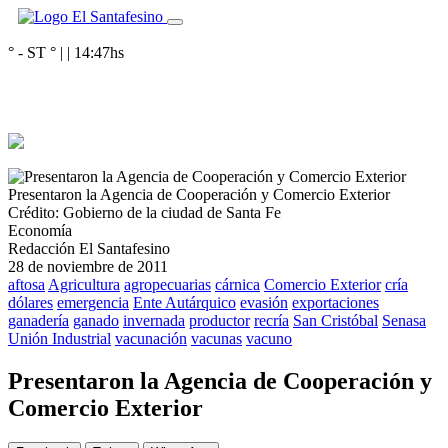
° - ST
° |
|
14:47
hs
Presentaron la Agencia de Cooperación y Comercio Exterior
Crédito: Gobierno de la ciudad de Santa Fe
Economía
Redacción El Santafesino
28 de noviembre de 2011
aftosa
Agricultura
agropecuarias
cárnica
Comercio Exterior
cría
dólares
emergencia
Ente Autárquico
evasión
exportaciones
ganadería
ganado
invernada
productor
recría
San Cristóbal
Senasa
Unión Industrial
vacunación
vacunas
vacuno
Presentaron la Agencia de Cooperación y
Comercio Exterior