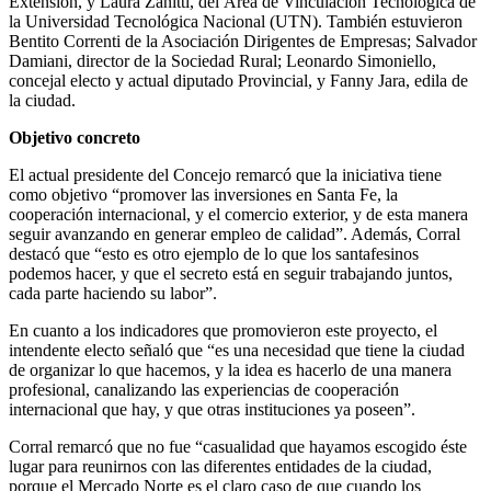
Extensión, y Laura Zanitti, del Área de Vinculación Tecnológica de
la Universidad Tecnológica Nacional (UTN). También estuvieron
Bentito Correnti de la Asociación Dirigentes de Empresas; Salvador
Damiani, director de la Sociedad Rural; Leonardo Simoniello,
concejal electo y actual diputado Provincial, y Fanny Jara, edila de
la ciudad.
Objetivo concreto
El actual presidente del Concejo remarcó que la iniciativa tiene
como objetivo “promover las inversiones en Santa Fe, la
cooperación internacional, y el comercio exterior, y de esta manera
seguir avanzando en generar empleo de calidad”. Además, Corral
destacó que “esto es otro ejemplo de lo que los santafesinos
podemos hacer, y que el secreto está en seguir trabajando juntos,
cada parte haciendo su labor”.
En cuanto a los indicadores que promovieron este proyecto, el
intendente electo señaló que “es una necesidad que tiene la ciudad
de organizar lo que hacemos, y la idea es hacerlo de una manera
profesional, canalizando las experiencias de cooperación
internacional que hay, y que otras instituciones ya poseen”.
Corral remarcó que no fue “casualidad que hayamos escogido éste
lugar para reunirnos con las diferentes entidades de la ciudad,
porque el Mercado Norte es el claro caso de que cuando los