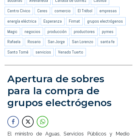
aduanas
Avellaneda
Cañada de Gómez
Casilda
Centro Cívico
Ceres
comercio
El Trébol
empresas
energía eléctrica
Esperanza
Firmat
grupos electrógenos
Magic
negocios
producción
productores
pymes
Rafaela
Rosario
San Jorge
San Lorenzo
santa fe
Santo Tomé
servicios
Venado Tuerto
Apertura de sobres
para la compra de
grupos electrógenos
El ministro de Aguas, Servicios Públicos y Medio