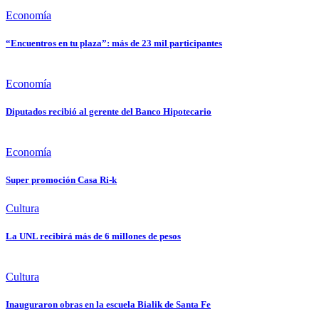
Economía
“Encuentros en tu plaza”: más de 23 mil participantes
Economía
Diputados recibió al gerente del Banco Hipotecario
Economía
Super promoción Casa Ri-k
Cultura
La UNL recibirá más de 6 millones de pesos
Cultura
Inauguraron obras en la escuela Bialik de Santa Fe