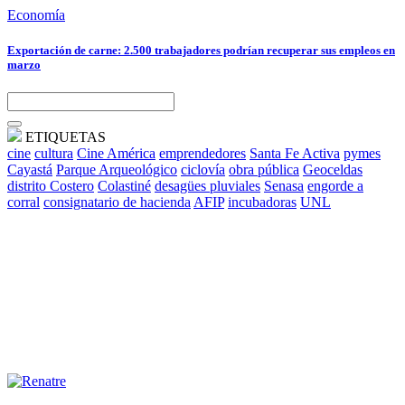
Economía
Exportación de carne: 2.500 trabajadores podrían recuperar sus empleos en
marzo
ETIQUETAS
cine
cultura
Cine América
emprendedores
Santa Fe Activa
pymes
Cayastá
Parque Arqueológico
ciclovía
obra pública
Geoceldas
distrito Costero
Colastiné
desagües pluviales
Senasa
engorde a
corral
consignatario de hacienda
AFIP
incubadoras
UNL