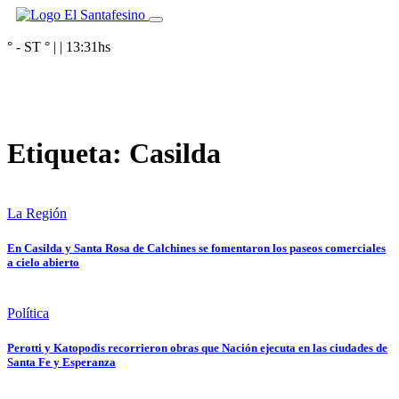
° - ST
° |
|
13:31
hs
Etiqueta:
Casilda
La Región
En Casilda y Santa Rosa de Calchines se fomentaron los paseos comerciales
a cielo abierto
Política
Perotti y Katopodis recorrieron obras que Nación ejecuta en las ciudades de
Santa Fe y Esperanza