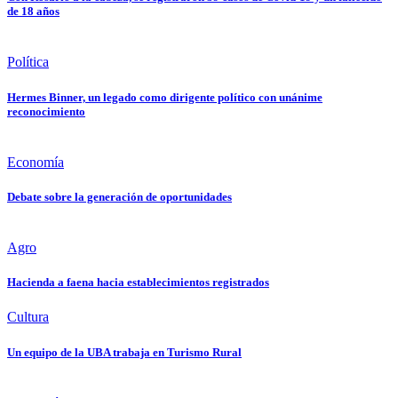
de 18 años
Política
Hermes Binner, un legado como dirigente político con unánime
reconocimiento
Economía
Debate sobre la generación de oportunidades
Agro
Hacienda a faena hacia establecimientos registrados
Cultura
Un equipo de la UBA trabaja en Turismo Rural