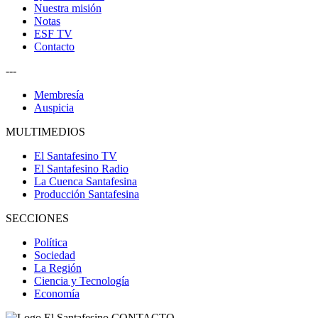
Nuestra misión
Notas
ESF TV
Contacto
---
Membresía
Auspicia
MULTIMEDIOS
El Santafesino TV
El Santafesino Radio
La Cuenca Santafesina
Producción Santafesina
SECCIONES
Política
Sociedad
La Región
Ciencia y Tecnología
Economía
CONTACTO
--