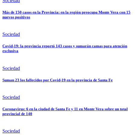
Sociedad
Más de 150 casos en la Provincia: en la región preocupa Monte Vera con 15
nuevos positivos
Sociedad
Covid-19: la provincia reportó 143 casos y sumarán camas para atención
exclusiva
Sociedad
Suman 23 los fallecidos por Covid-19 en la provincia de Santa Fe
Sociedad
Coronavirus: 6 en la ciudad de Santa Fe y 11 en Monte Vera sobre un total
provincial de 140
Sociedad