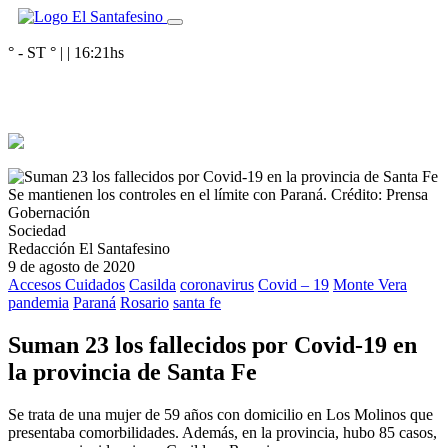
° - ST
° |
|
16:21
hs
Se mantienen los controles en el límite con Paraná.
Crédito: Prensa
Gobernación
Sociedad
Redacción El Santafesino
9 de agosto de 2020
Accesos Cuidados
Casilda
coronavirus
Covid – 19
Monte Vera
pandemia
Paraná
Rosario
santa fe
Suman 23 los fallecidos por Covid-19 en
la provincia de Santa Fe
Se trata de una mujer de 59 años con domicilio en Los Molinos que
presentaba comorbilidades. Además, en la provincia, hubo 85 casos,