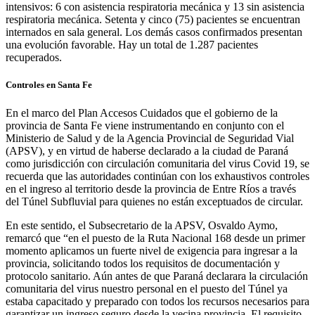
intensivos: 6 con asistencia respiratoria mecánica y 13 sin asistencia
respiratoria mecánica. Setenta y cinco (75) pacientes se encuentran
internados en sala general. Los demás casos confirmados presentan
una evolución favorable. Hay un total de 1.287 pacientes
recuperados.
Controles en Santa Fe
En el marco del Plan Accesos Cuidados que el gobierno de la
provincia de Santa Fe viene instrumentando en conjunto con el
Ministerio de Salud y de la Agencia Provincial de Seguridad Vial
(APSV), y en virtud de haberse declarado a la ciudad de Paraná
como jurisdicción con circulación comunitaria del virus Covid 19, se
recuerda que las autoridades continúan con los exhaustivos controles
en el ingreso al territorio desde la provincia de Entre Ríos a través
del Túnel Subfluvial para quienes no están exceptuados de circular.
En este sentido, el Subsecretario de la APSV, Osvaldo Aymo,
remarcó que “en el puesto de la Ruta Nacional 168 desde un primer
momento aplicamos un fuerte nivel de exigencia para ingresar a la
provincia, solicitando todos los requisitos de documentación y
protocolo sanitario. Aún antes de que Paraná declarara la circulación
comunitaria del virus nuestro personal en el puesto del Túnel ya
estaba capacitado y preparado con todos los recursos necesarios para
garantizar un ingreso seguro desde la vecina provincia. El requisito