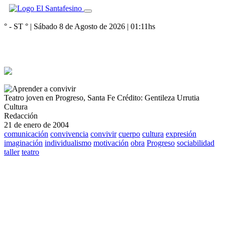
° - ST
° |
Sábado 8 de Agosto de 2026
|
01:11
hs
Teatro joven en Progreso, Santa Fe
Crédito: Gentileza Urrutia
Cultura
Redacción
21 de enero de 2004
comunicación
convivencia
convivir
cuerpo
cultura
expresión
imaginación
individualismo
motivación
obra
Progreso
sociabilidad
taller
teatro