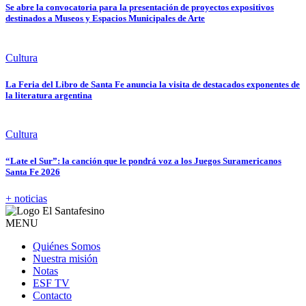
Se abre la convocatoria para la presentación de proyectos expositivos
destinados a Museos y Espacios Municipales de Arte
Cultura
La Feria del Libro de Santa Fe anuncia la visita de destacados exponentes de
la literatura argentina
Cultura
“Late el Sur”: la canción que le pondrá voz a los Juegos Suramericanos
Santa Fe 2026
+ noticias
MENU
Quiénes Somos
Nuestra misión
Notas
ESF TV
Contacto