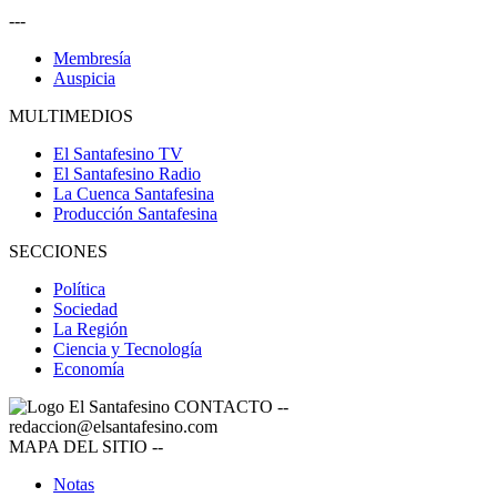
---
Membresía
Auspicia
MULTIMEDIOS
El Santafesino TV
El Santafesino Radio
La Cuenca Santafesina
Producción Santafesina
SECCIONES
Política
Sociedad
La Región
Ciencia y Tecnología
Economía
CONTACTO
--
redaccion@elsantafesino.com
MAPA DEL SITIO
--
Notas