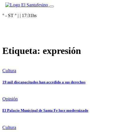
° - ST
° |
|
17:31
hs
Etiqueta:
expresión
Cultura
19 mil discapacitados han accedido a sus derechos
Opinión
El Palacio Municipal de Santa Fe luce modernizado
Cultura