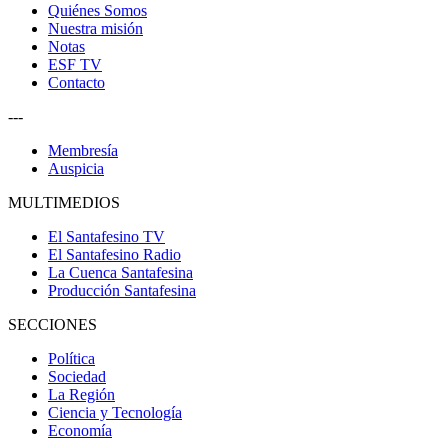
Quiénes Somos
Nuestra misión
Notas
ESF TV
Contacto
---
Membresía
Auspicia
MULTIMEDIOS
El Santafesino TV
El Santafesino Radio
La Cuenca Santafesina
Producción Santafesina
SECCIONES
Política
Sociedad
La Región
Ciencia y Tecnología
Economía