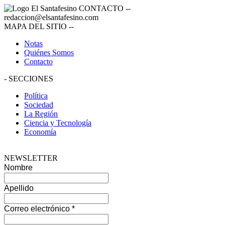
CONTACTO
--
redaccion@elsantafesino.com
MAPA DEL SITIO
--
Notas
Quiénes Somos
Contacto
-
SECCIONES
Política
Sociedad
La Región
Ciencia y Tecnología
Economía
NEWSLETTER
Nombre
Apellido
Correo electrónico
*