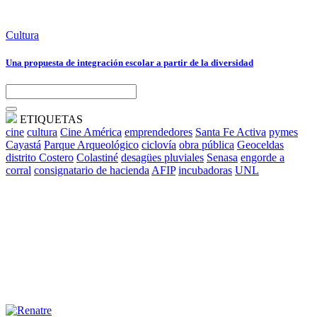
Cultura
Una propuesta de integración escolar a partir de la diversidad
ETIQUETAS
cine
cultura
Cine América
emprendedores
Santa Fe Activa
pymes
Cayastá
Parque Arqueológico
ciclovía
obra pública
Geoceldas
distrito Costero
Colastiné
desagües pluviales
Senasa
engorde a
corral
consignatario de hacienda
AFIP
incubadoras
UNL