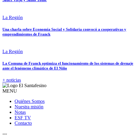
La Región
Una charla sobre Economía Social y Solidaria convocó a cooperativas y
emprendimientos de Franck
La Región
La Comuna de Franck optimiza el funcionamiento de los sistemas de drenaje
ante el fenómeno climático de El Niño
+ noticias
MENU
Quiénes Somos
Nuestra misión
Notas
ESF TV
Contacto
---