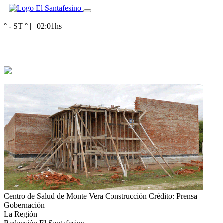
° - ST
° |
|
02:01
hs
Centro de Salud de Monte Vera Construcción
Crédito: Prensa
Gobernación
La Región
Redacción El Santafesino