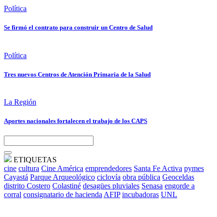
Política
Se firmó el contrato para construir un Centro de Salud
Política
Tres nuevos Centros de Atención Primaria de la Salud
La Región
Aportes nacionales fortalecen el trabajo de los CAPS
ETIQUETAS
cine
cultura
Cine América
emprendedores
Santa Fe Activa
pymes
Cayastá
Parque Arqueológico
ciclovía
obra pública
Geoceldas
distrito Costero
Colastiné
desagües pluviales
Senasa
engorde a
corral
consignatario de hacienda
AFIP
incubadoras
UNL