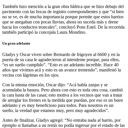
También hizo mención a la gran obra hídrica que se hizo debajo del
pavimento con las bocas de registro correspondientes y que “si bien
no se ve, es de mucha importancia porque permite que estos barrios
que se anegaban con pocas lluvias, ahora no suceda más y drene
hacia los conductos troncales”, concluyó Pons Estel. De la recorrida
también participó la concejala Laura Mondino.
Un gran adelanto
Gladys y Oscar viven sobre Bernardo de Irigoyen al 6600 y en la
puerta de su casa le agradecieron al intendente porque, para ellos,
“es un sueño cumplido”. “Esto es un adelanto increíble. Hace 40
años que vivimos acá y esto es un avance tremendo”, manifestó la
vecina con lágrimas en los ojos.
Con la misma emoción, Oscar dijo: “Acá había zanjas y se
acumulaba la basura. Pero ahora con esto es toda otra cosa, cambió
la cara hasta de las casas; esto motiva a los vecinos que van a tratar
de arreglar los frentes en la medida que puedan, por eso es un buen
adelanto y es muy beneficioso para todos. Para nosotros es un
sueño, la verdad que estamos muy, pero muy agradecidos”.
Antes de finalizar, Gladys agregó: “No entraba nada al barrio, por
ejemplo si llamabas a un remís no podía ingresar por el estado de las