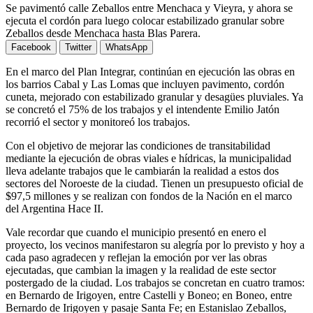
Se pavimentó calle Zeballos entre Menchaca y Vieyra, y ahora se
ejecuta el cordón para luego colocar estabilizado granular sobre
Zeballos desde Menchaca hasta Blas Parera.
Facebook
Twitter
WhatsApp
En el marco del Plan Integrar, continúan en ejecución las obras en
los barrios Cabal y Las Lomas que incluyen pavimento, cordón
cuneta, mejorado con estabilizado granular y desagües pluviales. Ya
se concretó el 75% de los trabajos y el intendente Emilio Jatón
recorrió el sector y monitoreó los trabajos.
Con el objetivo de mejorar las condiciones de transitabilidad
mediante la ejecución de obras viales e hídricas, la municipalidad
lleva adelante trabajos que le cambiarán la realidad a estos dos
sectores del Noroeste de la ciudad. Tienen un presupuesto oficial de
$97,5 millones y se realizan con fondos de la Nación en el marco
del Argentina Hace II.
Vale recordar que cuando el municipio presentó en enero el
proyecto, los vecinos manifestaron su alegría por lo previsto y hoy a
cada paso agradecen y reflejan la emoción por ver las obras
ejecutadas, que cambian la imagen y la realidad de este sector
postergado de la ciudad. Los trabajos se concretan en cuatro tramos:
en Bernardo de Irigoyen, entre Castelli y Boneo; en Boneo, entre
Bernardo de Irigoyen y pasaje Santa Fe; en Estanislao Zeballos,