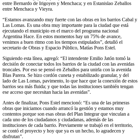
entre Bernardo de Irigoyen y Menchaca; y en Estanislao Zeballos
entre Menchaca y Vieyra.
“Estamos avanzando muy fuerte con las obras en los barrios Cabal y
Las Lomas. Es una obra muy importante para la ciudad que está
ejecutando el municipio en el marco del programa nacional
Argentina Hace. En estos momentos hay un 75% de avance,
venimos a buen ritmo con los tiempos estipulados”, detalló el
secretario de Obras y Espacio Público, Matías Pons Estel.
Siguiendo esta línea, agregó: “El intendente Emilio Jatón tomó la
decisión de conectar todos los barrios de la ciudad con las avenidas
troncales. Por eso se pensó en Zeballos para unirla con la avenida
Blas Parera. Se hizo cordón cuneta y estabilizado granular, y del
lado de Las Lomas, pavimento, lo que hace que la conexión de estos
barrios sea más fluida; y que todas las instituciones también tengan
ese acceso que necesitan hacia las avenidas”.
Antes de finalizar, Pons Estel mencionó: “Es una de las primeras
obras que iniciamos cuando arrancó la gestión y estamos muy
contentos porque son esas obras del Plan Integrar que vinculan a
cada uno de los ciudadanos y ciudadanas, además de las
instituciones de cada barrio. Previamente se trabajó en el territorio,
se contó el proyecto y hoy que ya es un hecho, lo agradecen y
disfrutan”.