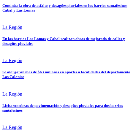
Continúa la obra de asfalto y desagües pluviales en los barrios santafesinos
Cabal y Las Lomas
La Región
En los barrios Las Lomas y Cabal realizan obras de mejorado de calles y
desagües pluviales
La Región
Se otorgaron más de $63 millones en aportes a localidades del departamento
Las Colonias
La Región
Licitaron obras de pavimentación y desagües pluviales para dos barrios
santafesinos
La Región