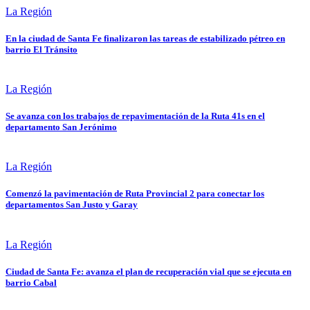
La Región
En la ciudad de Santa Fe finalizaron las tareas de estabilizado pétreo en
barrio El Tránsito
La Región
Se avanza con los trabajos de repavimentación de la Ruta 41s en el
departamento San Jerónimo
La Región
Comenzó la pavimentación de Ruta Provincial 2 para conectar los
departamentos San Justo y Garay
La Región
Ciudad de Santa Fe: avanza el plan de recuperación vial que se ejecuta en
barrio Cabal