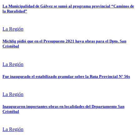
La Municipalidad de Gálvez se sumó al programa provincial “Caminos de
la Ruralidad”
La Región
Michlig pidió que en el Presupuesto 2021 haya obras para el Dpto. San
Cristóbal
La Región
Fue inaugurado el estabilizado granular sobre la Ruta Provincial N° 56s
La Región
Inauguraron importantes obras en localidades del Departamento San
Cristóbal
La Región