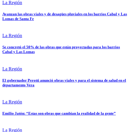
La Región
Avanzan las obras viales y de desagües pluviales en los barrios Cabal y Las
Lomas de Santa Fe
La Región
Se concretó el 50% de las obras que están proyectadas para los barrios
Cabal y Las Lomas
La Región
El gobernador Perotti anunció obras viales y para el sistema de salud en el
departamento Vera
La Región
Emilio Jatón: “Estas son obras que cambian la realidad de la gente”
La Región