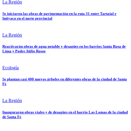
La Región
Se iniciaron las obras de pavimentación en la ruta 31 entre Tartajal e
Intiyaco en el norte provincial
La Región
Reactivarán obras de agua potable y desagües en los barrios Santa Rosa de
Lima y Padre Atilio Rosso
Ecología
Se plantan casi 400 nuevos árboles en diferentes obras de la ciudad de Santa
Fe
La Región
Inauguraron obras viales y de desagües en el barrio Las Lomas de la ciudad
de Santa Fe