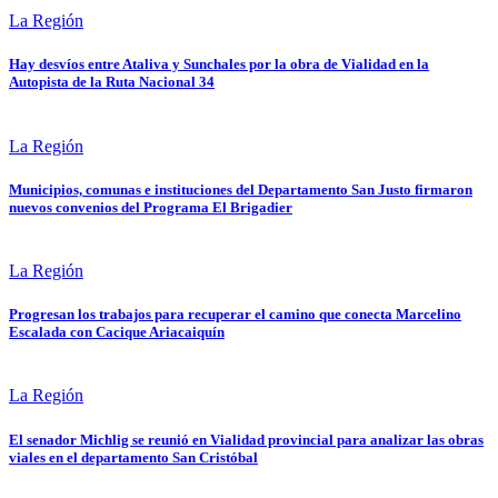
La Región
Hay desvíos entre Ataliva y Sunchales por la obra de Vialidad en la
Autopista de la Ruta Nacional 34
La Región
Municipios, comunas e instituciones del Departamento San Justo firmaron
nuevos convenios del Programa El Brigadier
La Región
Progresan los trabajos para recuperar el camino que conecta Marcelino
Escalada con Cacique Ariacaiquín
La Región
El senador Michlig se reunió en Vialidad provincial para analizar las obras
viales en el departamento San Cristóbal