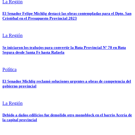
La Región
El Senador Felipe Michlig destacó las obras contempladas para el Dpto. San
Cristóbal en el Presupuesto Provincial 2023
La Región
Se iniciaron los trabajos para convertir la Ruta Provincial N° 70 en Ruta
Segura desde Santa Fe hasta Rafaela
Política
El Senador Michlig reclamó soluciones urgentes a obras de competencia del
gobierno provincial
La Región
Debido a daños edilicios fue demolido otro monoblock en el barrio Acería de
la capital provincial