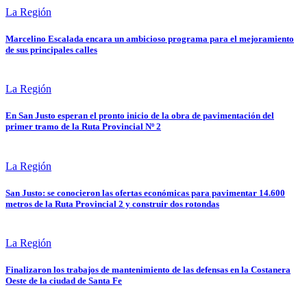
La Región
Marcelino Escalada encara un ambicioso programa para el mejoramiento
de sus principales calles
La Región
En San Justo esperan el pronto inicio de la obra de pavimentación del
primer tramo de la Ruta Provincial Nº 2
La Región
San Justo: se conocieron las ofertas económicas para pavimentar 14.600
metros de la Ruta Provincial 2 y construir dos rotondas
La Región
Finalizaron los trabajos de mantenimiento de las defensas en la Costanera
Oeste de la ciudad de Santa Fe