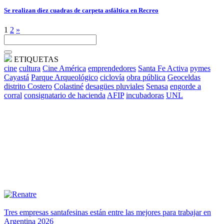
Se realizan diez cuadras de carpeta asfáltica en Recreo
1
2
»
ETIQUETAS
cine
cultura
Cine América
emprendedores
Santa Fe Activa
pymes
Cayastá
Parque Arqueológico
ciclovía
obra pública
Geoceldas
distrito Costero
Colastiné
desagües pluviales
Senasa
engorde a
corral
consignatario de hacienda
AFIP
incubadoras
UNL
Tres empresas santafesinas están entre las mejores para trabajar en
Argentina 2026