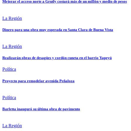
Mejorar el acceso norte a Grutly costará más de un millón y medio de pesos
La Región
Dinero para una obra muy esperada en Santa Clara de Buena Vista
La Región
Realizarán obras de desagües y cordón cuneta en el barrio Yapeyú
Política
Proyecto para remodelar avenida Peñaloza
Política
Barletta inauguró su última obra de pavimento
La Región