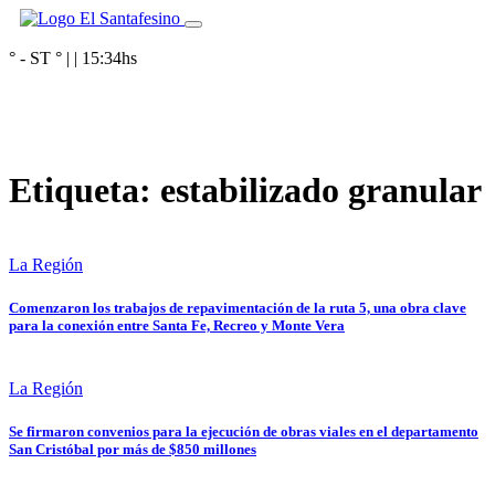
° - ST
° |
|
15:34
hs
Etiqueta:
estabilizado granular
La Región
Comenzaron los trabajos de repavimentación de la ruta 5, una obra clave
para la conexión entre Santa Fe, Recreo y Monte Vera
La Región
Se firmaron convenios para la ejecución de obras viales en el departamento
San Cristóbal por más de $850 millones