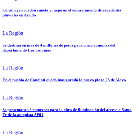
Construyen cordón cuneta y mejoran el escurrimiento de excedentes
pluviales en Arrufó
La Región
Se destinaron más de 4 millones de pesos para cinco comunas del
departamento Las Colonias
La Región
En el pueblo de Candioti quedó inaugurada la nueva plaza 25 de Mayo
La Región
Se presentaron 8 empresas para la obra de iluminación del acceso a Santa
Fe de la autopista AP01
La Región