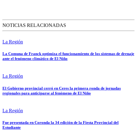
NOTICIAS RELACIONADAS
La Región
La Comuna de Franck optimiza el funcionamiento de los sistemas de drenaje
ante el fenómeno climático de El Niño
La Región
El Gobierno provincial cerró en Ceres la primera ronda de jornadas
regionales para anticiparse al fenómeno de El Niño
La Región
Fue presentada en Coronda la 34 edición de la Fiesta Provincial del
Estudiante