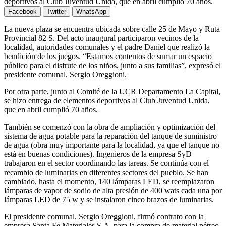
deportivos al Club Juventud Unida, que en abril cumplió 70 años.
Facebook
Twitter
WhatsApp
La nueva plaza se encuentra ubicada sobre calle 25 de Mayo y Ruta
Provincial 82 S. Del acto inaugural participaron vecinos de la
localidad, autoridades comunales y el padre Daniel que realizó la
bendición de los juegos. “Estamos contentos de sumar un espacio
público para el disfrute de los niños, junto a sus familias”, expresó el
presidente comunal, Sergio Oreggioni.
Por otra parte, junto al Comité de la UCR Departamento La Capital,
se hizo entrega de elementos deportivos al Club Juventud Unida,
que en abril cumplió 70 años.
También se comenzó con la obra de ampliación y optimización del
sistema de agua potable para la reparación del tanque de suministro
de agua (obra muy importante para la localidad, ya que el tanque no
está en buenas condiciones). Ingenieros de la empresa SyD
trabajaron en el sector coordinando las tareas. Se continúa con el
recambio de luminarias en diferentes sectores del pueblo. Se han
cambiado, hasta el momento, 140 lámparas LED, se reemplazaron
lámparas de vapor de sodio de alta presión de 400 wats cada una por
lámparas LED de 75 w y se instalaron cinco brazos de luminarias.
El presidente comunal, Sergio Oreggioni, firmó contrato con la
empresa Santa Fe Materiales S.A. para la compra de material pétreo