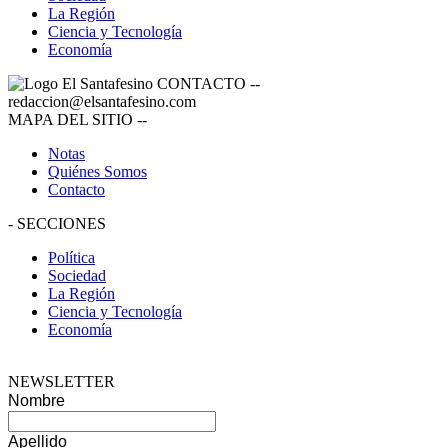
La Región
Ciencia y Tecnología
Economía
CONTACTO
--
redaccion@elsantafesino.com
MAPA DEL SITIO
--
Notas
Quiénes Somos
Contacto
-
SECCIONES
Política
Sociedad
La Región
Ciencia y Tecnología
Economía
NEWSLETTER
Nombre
Apellido