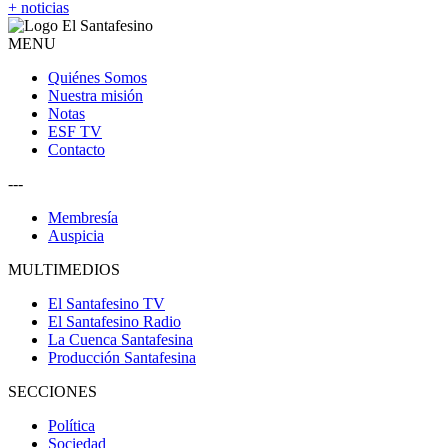
+ noticias
MENU
Quiénes Somos
Nuestra misión
Notas
ESF TV
Contacto
---
Membresía
Auspicia
MULTIMEDIOS
El Santafesino TV
El Santafesino Radio
La Cuenca Santafesina
Producción Santafesina
SECCIONES
Política
Sociedad