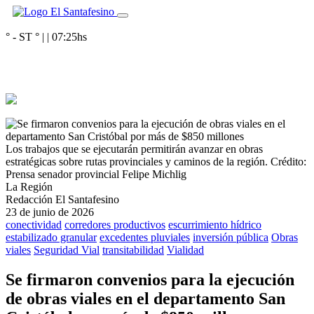
° - ST
° |
|
07:25
hs
Los trabajos que se ejecutarán permitirán avanzar en obras
estratégicas sobre rutas provinciales y caminos de la región.
Crédito:
Prensa senador provincial Felipe Michlig
La Región
Redacción El Santafesino
23 de junio de 2026
conectividad
corredores productivos
escurrimiento hídrico
estabilizado granular
excedentes pluviales
inversión pública
Obras
viales
Seguridad Vial
transitabilidad
Vialidad
Se firmaron convenios para la ejecución
de obras viales en el departamento San