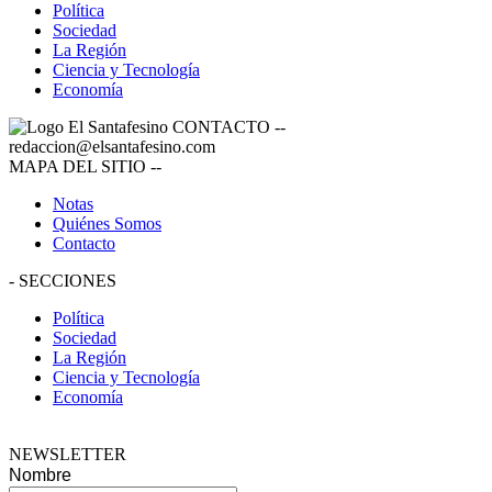
Política
Sociedad
La Región
Ciencia y Tecnología
Economía
CONTACTO
--
redaccion@elsantafesino.com
MAPA DEL SITIO
--
Notas
Quiénes Somos
Contacto
-
SECCIONES
Política
Sociedad
La Región
Ciencia y Tecnología
Economía
NEWSLETTER
Nombre