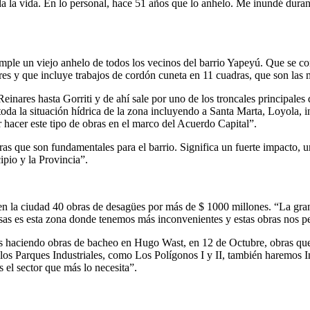
da la vida. En lo personal, hace 51 años que lo anhelo. Me inundé duran
umple un viejo anhelo de todos los vecinos del barrio Yapeyú. Que se co
es y que incluye trabajos de cordón cuneta en 11 cuadras, que son las 
Reinares hasta Gorriti y de ahí sale por uno de los troncales principales
r toda la situación hídrica de la zona incluyendo a Santa Marta, Loyola,
 hacer este tipo de obras en el marco del Acuerdo Capital”.
as que son fundamentales para el barrio. Significa un fuerte impacto, u
ipio y la Provincia”.
en la ciudad 40 obras de desagües por más de $ 1000 millones. “La gran
nsas es esta zona donde tenemos más inconvenientes y estas obras nos per
 haciendo obras de bacheo en Hugo Wast, en 12 de Octubre, obras que 
s Parques Industriales, como Los Polígonos I y II, también haremos Int
 el sector que más lo necesita”.