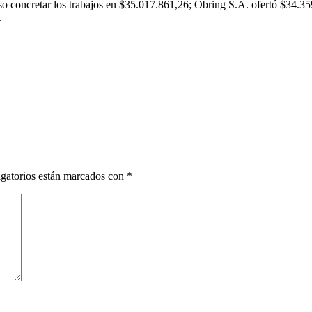
uso concretar los trabajos en $35.017.861,26; Obring S.A. ofertó $34.35
.
gatorios están marcados con
*