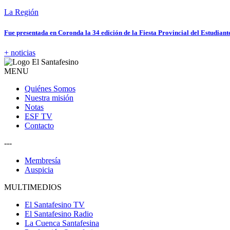
La Región
Fue presentada en Coronda la 34 edición de la Fiesta Provincial del Estudiant
+ noticias
MENU
Quiénes Somos
Nuestra misión
Notas
ESF TV
Contacto
---
Membresía
Auspicia
MULTIMEDIOS
El Santafesino TV
El Santafesino Radio
La Cuenca Santafesina