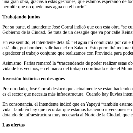
una gran obra, gracias a estas gestiones, que estamos esperando de to
permitir que no quede más agua en el barrio”.
Trabajando juntos
Por su parte, el intendente José Corral indicó que con esta obra “se c
Gobierno de la Ciudad. Se trata de un desagüe que va por calle Reinar
En ese sentido, el intendente detalló: “el agua irá conducida por calle 
está alto, por bombeo, salir hace el río Salado. Esto permitirá mejora
agradecer el trabajo conjunto que realizamos con Provincia para poder
Asimismo, Farías remarcó la “trascendencia de poder realizar estas obr
vida de los vecinos, en el marco del trabajo coordinado entre el Munic
Inversión histórica en desagües
Por otro lado, José Corral destacó que actualmente se están haciendo 
es el sector que necesita más infraestructura. Cuando hay lluvias inte
En consonancia, el Intendente indicó que en Yapeyú “también estamos
vida. También hay que recordar que estamos haciendo inversiones en lo
dotando de infraestructura muy necesaria al Norte de la Ciudad, que es
Las ofertas