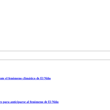
nte el fenómeno climático de El Niño
es para anticiparse al fenómeno de El Niño