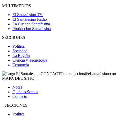
MULTIMEDIOS
El Santafesino TV
El Santafesino Radio
La Cuenca Santafesina
Producción Santafesina
SECCIONES
Política
Sociedad
La Región
Ciencia y Tecnología
Economía
CONTACTO
--
redaccion@elsantafesino.co
MAPA DEL SITIO
--
Notas
Quiénes Somos
Contacto
-
SECCIONES
Política