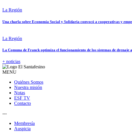
La Región
Una charla sobre Economía Social y Solidaria convocó a cooperativas y emp
La Región
La Comuna de Franck optimiza el funcionamiento de los sistemas de drenaje a
+ noticias
MENU
Quiénes Somos
Nuestra misión
Notas
ESF TV
Contacto
---
Membresía
Auspicia