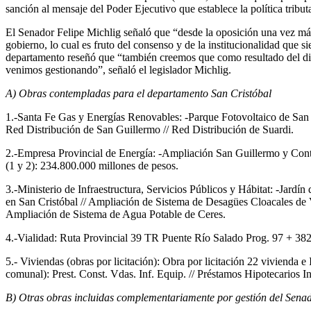
sanción al mensaje del Poder Ejecutivo que establece la política tributa
El Senador Felipe Michlig señaló que “desde la oposición una vez má
gobierno, lo cual es fruto del consenso y de la institucionalidad que
departamento reseñó que “también creemos que como resultado del diá
venimos gestionando”, señaló el legislador Michlig.
A) Obras contempladas para el departamento San Cristóbal
1.-Santa Fe Gas y Energías Renovables: -Parque Fotovoltaico de San C
Red Distribución de San Guillermo // Red Distribución de Suardi.
2.-Empresa Provincial de Energía: -Ampliación San Guillermo y Cont
(1 y 2): 234.800.000 millones de pesos.
3.-Ministerio de Infraestructura, Servicios Públicos y Hábitat: -Jar
en San Cristóbal // Ampliación de Sistema de Desagües Cloacales de 
Ampliación de Sistema de Agua Potable de Ceres.
4.-Vialidad: Ruta Provincial 39 TR Puente Río Salado Prog. 97 + 382
5.- Viviendas (obras por licitación): Obra por licitación 22 vivienda e
comunal): Prest. Const. Vdas. Inf. Equip. // Préstamos Hipotecarios I
B) Otras obras incluidas complementariamente por gestión del Sena