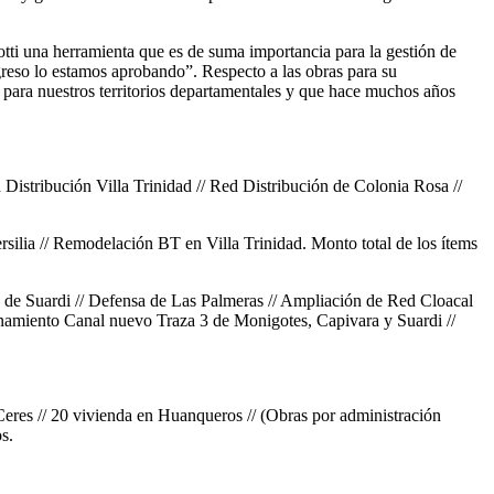
ti una herramienta que es de suma importancia para la gestión de
ngreso lo estamos aprobando”. Respecto a las obras para su
para nuestros territorios departamentales y que hace muchos años
Distribución Villa Trinidad // Red Distribución de Colonia Rosa //
lia // Remodelación BT en Villa Trinidad. Monto total de los ítems
es de Suardi // Defensa de Las Palmeras // Ampliación de Red Cloacal
onamiento Canal nuevo Traza 3 de Monigotes, Capivara y Suardi //
n Ceres // 20 vivienda en Huanqueros // (Obras por administración
s.