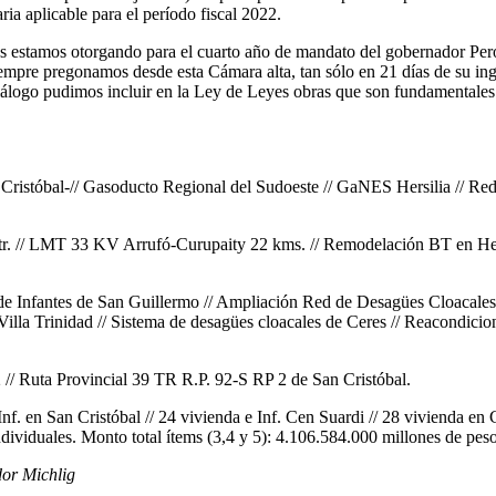
ria aplicable para el período fiscal 2022.
s estamos otorgando para el cuarto año de mandato del gobernador Perot
 siempre pregonamos desde esta Cámara alta, tan sólo en 21 días de su i
logo pudimos incluir en la Ley de Leyes obras que son fundamentales 
ristóbal-// Gasoducto Regional del Sudoeste // GaNES Hersilia // Red 
r. // LMT 33 KV Arrufó-Curupaity 22 kms. // Remodelación BT en Hersi
dín de Infantes de San Guillermo // Ampliación Red de Desagües Cloacal
Villa Trinidad // Sistema de desagües cloacales de Ceres // Reacondici
 // Ruta Provincial 39 TR R.P. 92-S RP 2 de San Cristóbal.
 Inf. en San Cristóbal // 24 vivienda e Inf. Cen Suardi // 28 vivienda e
ndividuales. Monto total ítems (3,4 y 5): 4.106.584.000 millones de peso
dor Michlig