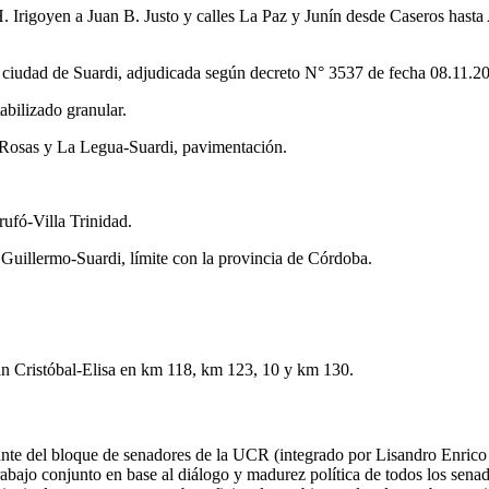
 Irigoyen a Juan B. Justo y calles La Paz y Junín desde Caseros hasta 
a ciudad de Suardi, adjudicada según decreto N° 3537 de fecha 08.11.2
abilizado granular.
 Rosas y La Legua-Suardi, pavimentación.
ufó-Villa Trinidad.
uillermo-Suardi, límite con la provincia de Córdoba.
an Cristóbal-Elisa en km 118, km 123, 10 y km 130.
ante del bloque de senadores de la UCR (integrado por Lisandro Enric
bajo conjunto en base al diálogo y madurez política de todos los senad