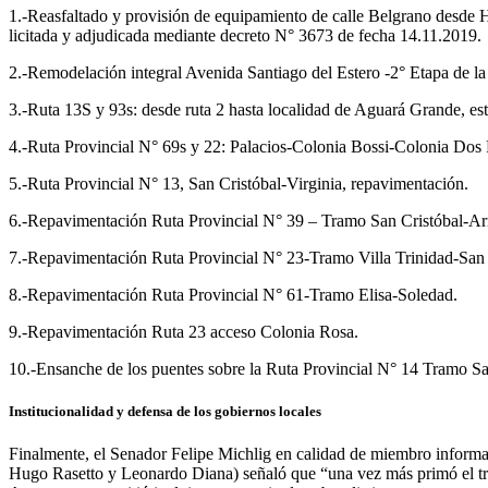
1.-Reasfaltado y provisión de equipamiento de calle Belgrano desde H.
licitada y adjudicada mediante decreto N° 3673 de fecha 14.11.2019.
2.-Remodelación integral Avenida Santiago del Estero -2° Etapa de l
3.-Ruta 13S y 93s: desde ruta 2 hasta localidad de Aguará Grande, est
4.-Ruta Provincial N° 69s y 22: Palacios-Colonia Bossi-Colonia Dos
5.-Ruta Provincial N° 13, San Cristóbal-Virginia, repavimentación.
6.-Repavimentación Ruta Provincial N° 39 – Tramo San Cristóbal-Arr
7.-Repavimentación Ruta Provincial N° 23-Tramo Villa Trinidad-San G
8.-Repavimentación Ruta Provincial N° 61-Tramo Elisa-Soledad.
9.-Repavimentación Ruta 23 acceso Colonia Rosa.
10.-Ensanche de los puentes sobre la Ruta Provincial N° 14 Tramo S
Institucionalidad y defensa de los gobiernos locales
Finalmente, el Senador Felipe Michlig en calidad de miembro inform
Hugo Rasetto y Leonardo Diana) señaló que “una vez más primó el tra