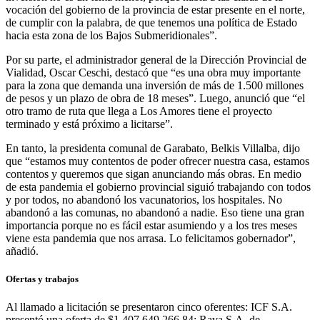
vocación del gobierno de la provincia de estar presente en el norte,
de cumplir con la palabra, de que tenemos una política de Estado
hacia esta zona de los Bajos Submeridionales”.
Por su parte, el administrador general de la Dirección Provincial de
Vialidad, Oscar Ceschi, destacó que “es una obra muy importante
para la zona que demanda una inversión de más de 1.500 millones
de pesos y un plazo de obra de 18 meses”. Luego, anunció que “el
otro tramo de ruta que llega a Los Amores tiene el proyecto
terminado y está próximo a licitarse”.
En tanto, la presidenta comunal de Garabato, Belkis Villalba, dijo
que “estamos muy contentos de poder ofrecer nuestra casa, estamos
contentos y queremos que sigan anunciando más obras. En medio
de esta pandemia el gobierno provincial siguió trabajando con todos
y por todos, no abandonó los vacunatorios, los hospitales. No
abandonó a las comunas, no abandonó a nadie. Eso tiene una gran
importancia porque no es fácil estar asumiendo y a los tres meses
viene esta pandemia que nos arrasa. Lo felicitamos gobernador”,
añadió.
Ofertas y trabajos
Al llamado a licitación se presentaron cinco oferentes: ICF S.A.
presentó una oferta de $1.407.649.266,84; Rava S.A. de