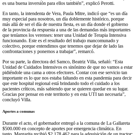
es una buena inversión para ellos también”, explicó Perotti.
En tanto, la intendenta de Vera, Paula Mitre, indicó que “es un día
muy especial para nosotros, un día doblemente histórico, porque
más allá de ser el día de nuestra fiesta, es un día donde el gobierno
de la provincia da respuesta a una de las demandas más importantes
que teníamos los verenses: tener una Unidad de Terapia Intensiva
funcionando. Este es el resultado del trabajo mancomunado y
colectivo, porque entendimos que tenemos que dejar de lado las
confrontaciones y ponernos a trabajar”, remarcó.
Por su parte, la directora del Samco, Beatriz Villa, señaló: “Esta
Unidad de Cuidados Intensivos es sinónimo de que no vamos a estar
pidiéndole una cama a otros efectores. Contar con ese servicio tan
importante es lo que nos estaba faltando en esta pandemia para decir
que este hospital regional está brindando todo el cuidado a los
pacientes críticos, más sabiendo que se quieren quedar en su lugar.
Gracias por pensar en este territorio y en esta UTI tan necesaria”,
concluyó Villa.
Aportes a comunas
Durante el acto, el gobernador entregó a la comuna de La Gallareta
$500.000 en concepto de aportes por emergencia climática. En
tanto, Margarita recibió $2.178.462 para la adquisición de un tractor;