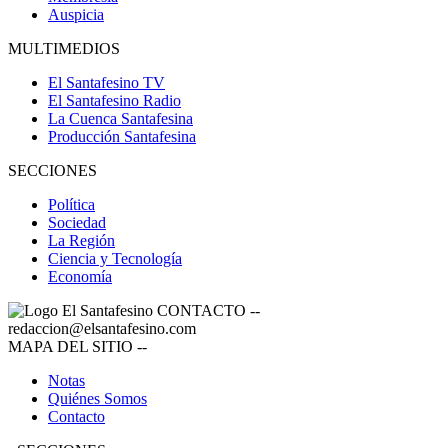
Auspicia
MULTIMEDIOS
El Santafesino TV
El Santafesino Radio
La Cuenca Santafesina
Producción Santafesina
SECCIONES
Política
Sociedad
La Región
Ciencia y Tecnología
Economía
CONTACTO
--
redaccion@elsantafesino.com
MAPA DEL SITIO
--
Notas
Quiénes Somos
Contacto