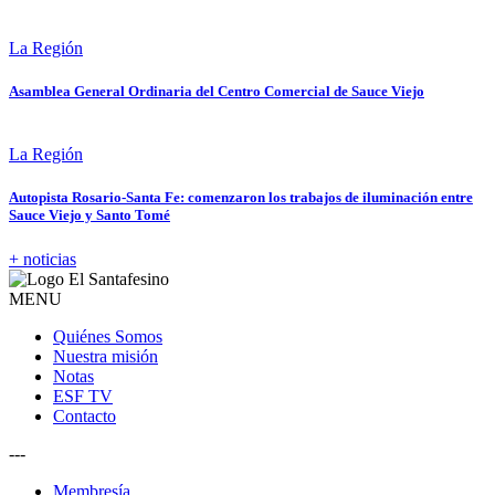
La Región
Asamblea General Ordinaria del Centro Comercial de Sauce Viejo
La Región
Autopista Rosario-Santa Fe: comenzaron los trabajos de iluminación entre
Sauce Viejo y Santo Tomé
+ noticias
MENU
Quiénes Somos
Nuestra misión
Notas
ESF TV
Contacto
---
Membresía