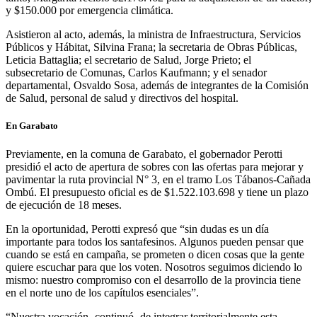
y $150.000 por emergencia climática.
Asistieron al acto, además, la ministra de Infraestructura, Servicios
Públicos y Hábitat, Silvina Frana; la secretaria de Obras Públicas,
Leticia Battaglia; el secretario de Salud, Jorge Prieto; el
subsecretario de Comunas, Carlos Kaufmann; y el senador
departamental, Osvaldo Sosa, además de integrantes de la Comisión
de Salud, personal de salud y directivos del hospital.
En Garabato
Previamente, en la comuna de Garabato, el gobernador Perotti
presidió el acto de apertura de sobres con las ofertas para mejorar y
pavimentar la ruta provincial N° 3, en el tramo Los Tábanos-Cañada
Ombú. El presupuesto oficial es de $1.522.103.698 y tiene un plazo
de ejecución de 18 meses.
En la oportunidad, Perotti expresó que “sin dudas es un día
importante para todos los santafesinos. Algunos pueden pensar que
cuando se está en campaña, se prometen o dicen cosas que la gente
quiere escuchar para que los voten. Nosotros seguimos diciendo lo
mismo: nuestro compromiso con el desarrollo de la provincia tiene
en el norte uno de los capítulos esenciales”.
“Nuestra vocación -continuó- de integrar territorialmente esta