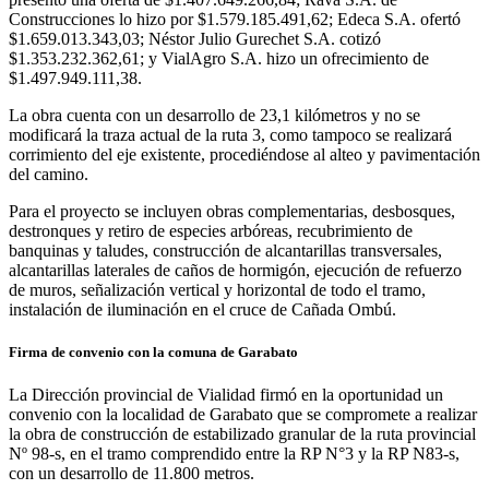
Construcciones lo hizo por $1.579.185.491,62; Edeca S.A. ofertó
$1.659.013.343,03; Néstor Julio Gurechet S.A. cotizó
$1.353.232.362,61; y VialAgro S.A. hizo un ofrecimiento de
$1.497.949.111,38.
La obra cuenta con un desarrollo de 23,1 kilómetros y no se
modificará la traza actual de la ruta 3, como tampoco se realizará
corrimiento del eje existente, procediéndose al alteo y pavimentación
del camino.
Para el proyecto se incluyen obras complementarias, desbosques,
destronques y retiro de especies arbóreas, recubrimiento de
banquinas y taludes, construcción de alcantarillas transversales,
alcantarillas laterales de caños de hormigón, ejecución de refuerzo
de muros, señalización vertical y horizontal de todo el tramo,
instalación de iluminación en el cruce de Cañada Ombú.
Firma de convenio con la comuna de Garabato
La Dirección provincial de Vialidad firmó en la oportunidad un
convenio con la localidad de Garabato que se compromete a realizar
la obra de construcción de estabilizado granular de la ruta provincial
Nº 98-s, en el tramo comprendido entre la RP N°3 y la RP N83-s,
con un desarrollo de 11.800 metros.