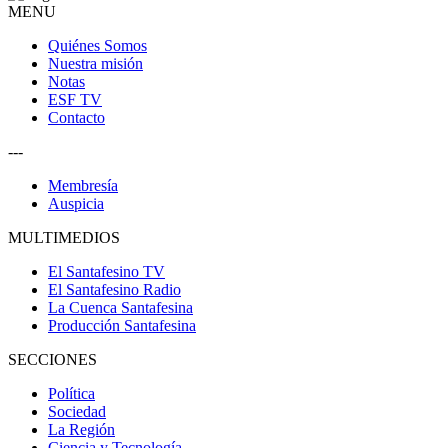
MENU
Quiénes Somos
Nuestra misión
Notas
ESF TV
Contacto
---
Membresía
Auspicia
MULTIMEDIOS
El Santafesino TV
El Santafesino Radio
La Cuenca Santafesina
Producción Santafesina
SECCIONES
Política
Sociedad
La Región
Ciencia y Tecnología