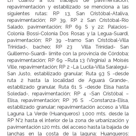
En cuanto a los trabajos de pavimentación,
repavimentación y estabilizado se menciona a las
siguientes rutas: RP 13, San Cristóbal-Ataliva,
repavimentación; RP 39, RP 2 San Cristóbal-Río
Salado, pavimentación; RP 69 S y 22: Palacios-
Colonia Bossi-Colonia Dos Rosas y la Legua-Suardi,
pavimentación; RP 39 –tramo San Cristóbal-Villa
Trinidad-, bacheo; RP 23 Villa Trinidad- San
Guillermo-Suardi- límite con la provincia de Córdoba;
repavimentación; RP 69 –Ruta 13 (Virginia) a Moisés
Ville, repavimentación; RP 2 -La Lucila-Villa Saralegui-
San Justo, estabilizado granular; Ruta 93 S -desde
ruta 2 hasta la localidad de Aguará Grande-,
estabilizado granular, Ruta 61 S -desde Elisa hasta
Soledad-, repavimentación; RP 4 -San Cristóbal –
Elisa, repavimentación; RP 76 S -Constanza-Elisa,
estabilizado granular; repavimentación acceso a Villa
Laguna La Verde (Huanqueros) 1.000 mts. desde la
RP N°2 hasta el interior de la zona de urbanización y
pavimentación 120 mts. del acceso hasta la bajada de
lanchas en la costa de la laguna; Huanqueros: