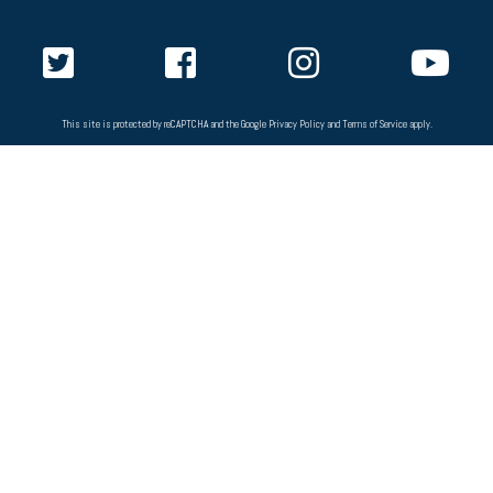
This site is protected by reCAPTCHA and the Google
Privacy Policy
and
Terms of Service
apply.