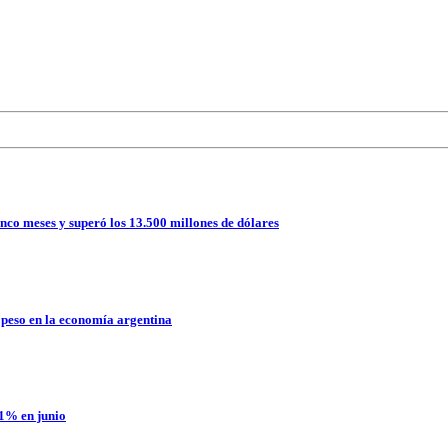
nco meses y superó los 13.500 millones de dólares
 peso en la economía argentina
,1% en junio