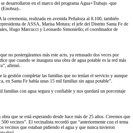
as se desarrollaron en el marco del programa Agua+Trabajo -que
 (Enohsa)-.
 A la ceremonia, realizada en avenida Peñaloza al 8.100, también
cepresidenta de ASSA, Marisa Motura; el jefe del Distrito Santa Fe de
iales, Hugo Marcucci y Leonardo Simoniello; el coordinador de
ó que no postergáramos más este acto, ya retrasado dos veces por
 dice que cuando se inaugura una obra de agua potable es la red más
a”, afirmó.
 la gestión completar las familias que no tenían el servicio y aunque
ca, en Santa Fe había unas 15 mil familias sin agua potable”.
il familias con agua segura y confiable y nos quedará un porcentaje
na obra que se está esperando desde hace más de 25 años. Creemos que
e 500 vecinos”. El vecinalista recordó que “anteriormente con el tema
os vecinos que estaban pidiendo el agua y que nunca tuvieron
ntualizó.