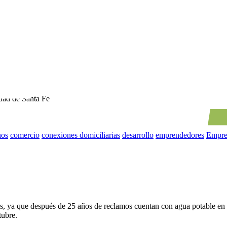
udad de Santa Fe
nos
comercio
conexiones domiciliarias
desarrollo
emprendedores
Empre
, ya que después de 25 años de reclamos cuentan con agua potable en su
tubre.