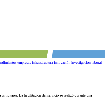
ndimientos
empresas
infraestructura
innovación
investigación
laboral
s hogares. La habilitación del servicio se realizó durante una