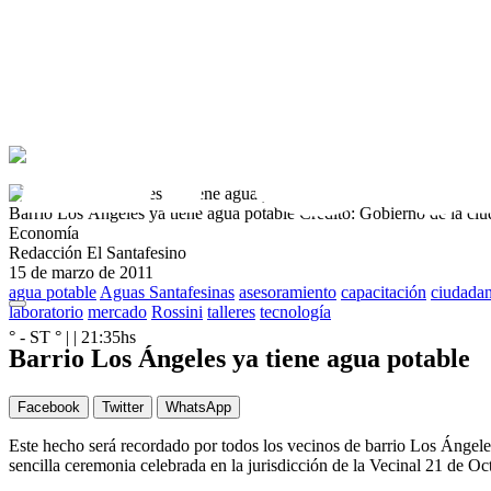
Barrio Los Ángeles ya tiene agua potable
Crédito: Gobierno de la ci
Economía
Redacción El Santafesino
15 de marzo de 2011
agua potable
Aguas Santafesinas
asesoramiento
capacitación
ciudada
laboratorio
mercado
Rossini
talleres
tecnología
° - ST
° |
|
21:35
hs
Barrio Los Ángeles ya tiene agua potable
Facebook
Twitter
WhatsApp
Este hecho será recordado por todos los vecinos de barrio Los Ángeles
sencilla ceremonia celebrada en la jurisdicción de la Vecinal 21 de Oc