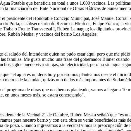
 Agua Potable que beneficia en total a unos 1.600 vecinos. Las polític
n la financiación del Ente Nacional de Obras Hídricas de Saneamiento
por el presidente del Honorable Concejo Municipal, José Manuel Corral.
erto Porta; el subsecretario de Recursos Hídricos, Felipe Franco; la vi
e Trabajo Frente Transversal I, Rubén Lamagna; los diputados provinc
ubre, Rubén Meska; y vecinos del barrio Los Ángeles.
igo el saludo del Intendente quien no pudo estar aquí, pero que me pidi
 a las familias. Me gusta mucho una frase del gobernador Binner cuando
hos siglos puede vivir sin gas, sin electricidad, pero no sin agua segur
 que “el agua es un derecho y por eso nos planteamos desde el inicio de
ce a metros de la ciudad, quizás uno de los más importantes de Sudaméri
do el programa de obras que nos hemos planteado, vamos a llegar a 10 m
ue, en unos meses más, se estará concretando”.
presidente de la Vecinal 21 de Octubre, Rubén Meska señaló que “es u
tantes para nuestro barrio y con esta obra se verán beneficiadas más d
gua de pozo. Cuando ingresamos a la vecinal vimos la preocupación de l
d y tuvimos la respuesta para comenzar las tareas al año siguiente”, pu