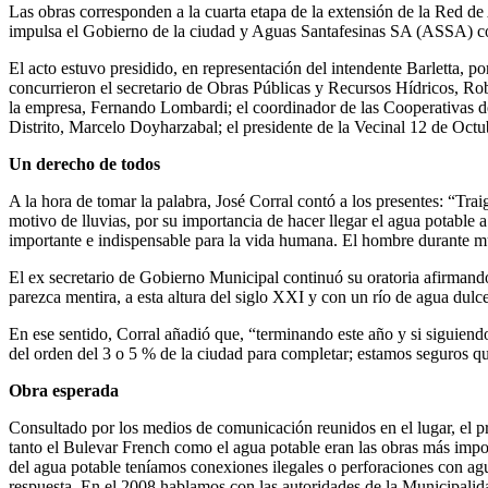
Las obras corresponden a la cuarta etapa de la extensión de la Red de
impulsa el Gobierno de la ciudad y Aguas Santafesinas SA (ASSA) co
El acto estuvo presidido, en representación del intendente Barletta, 
concurrieron el secretario de Obras Públicas y Recursos Hídricos, Rob
la empresa, Fernando Lombardi; el coordinador de las Cooperativas d
Distrito, Marcelo Doyharzabal; el presidente de la Vecinal 12 de Oct
Un derecho de todos
A la hora de tomar la palabra, José Corral contó a los presentes: “Tra
motivo de lluvias, por su importancia de hacer llegar el agua potable
importante e indispensable para la vida humana. El hombre durante muc
El ex secretario de Gobierno Municipal continuó su oratoria afirmando
parezca mentira, a esta altura del siglo XXI y con un río de agua dul
En ese sentido, Corral añadió que, “terminando este año y si siguien
del orden del 3 o 5 % de la ciudad para completar; estamos seguros q
Obra esperada
Consultado por los medios de comunicación reunidos en el lugar, el 
tanto el Bulevar French como el agua potable eran las obras más impor
del agua potable teníamos conexiones ilegales o perforaciones con a
respuesta. En el 2008 hablamos con las autoridades de la Municipalida