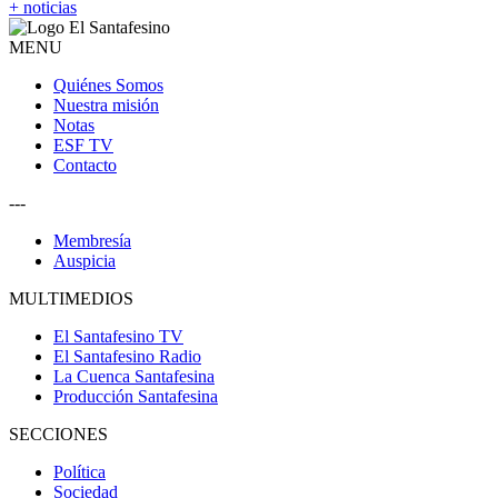
+ noticias
MENU
Quiénes Somos
Nuestra misión
Notas
ESF TV
Contacto
---
Membresía
Auspicia
MULTIMEDIOS
El Santafesino TV
El Santafesino Radio
La Cuenca Santafesina
Producción Santafesina
SECCIONES
Política
Sociedad