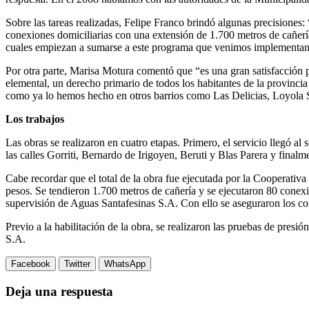
Sobre las tareas realizadas, Felipe Franco brindó algunas precisiones
conexiones domiciliarias con una extensión de 1.700 metros de cañerías
cuales empiezan a sumarse a este programa que venimos implementando
Por otra parte, Marisa Motura comentó que “es una gran satisfacción pa
elemental, un derecho primario de todos los habitantes de la provinci
como ya lo hemos hecho en otros barrios como Las Delicias, Loyola S
Los trabajos
Las obras se realizaron en cuatro etapas. Primero, el servicio llegó a
las calles Gorriti, Bernardo de Irigoyen, Beruti y Blas Parera y final
Cabe recordar que el total de la obra fue ejecutada por la Cooperativ
pesos. Se tendieron 1.700 metros de cañería y se ejecutaron 80 conexi
supervisión de Aguas Santafesinas S.A. Con ello se aseguraron los con
Previo a la habilitación de la obra, se realizaron las pruebas de presi
S.A.
Facebook
Twitter
WhatsApp
Deja una respuesta