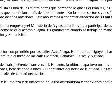
: “Esta es una de las cuatro partes que compone lo que es el Plan Agua+
 que benefician a más de 500 habitantes. En los otros sectores ya están 
 de años anteriores. Este año vamos a concretar alrededor de 30 mil 
ra la empresa y el Ministerio de Aguas de la Provincia participar de es
a como lo es el acceso al agua. Es gratificante cuando se trabaja de ma
ur y Santa Rita”.
l sector comprendido por las calles Azcuénaga, Bernardo de Irigoyen, Lar
mente, fue el turno de las calles Matheu, Peñaloza, Larrea y Aguado.
a de Trabajo Frente Transversal I. En tanto, la última etapa tuvo una in
ones, beneficiando a unos 500 habitantes del norte de la ciudad. Las ta
troles de calidad necesarios.
ón y la limpieza y desinfección de la red distribuidora y conexiones dom