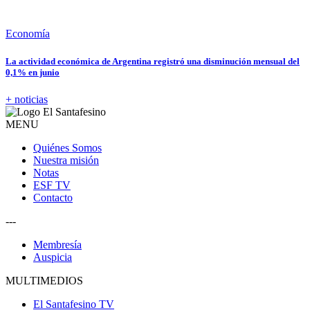
Economía
La actividad económica de Argentina registró una disminución mensual del
0,1% en junio
+ noticias
MENU
Quiénes Somos
Nuestra misión
Notas
ESF TV
Contacto
---
Membresía
Auspicia
MULTIMEDIOS
El Santafesino TV