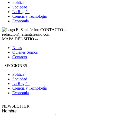
Política
Sociedad
La Región
Ciencia y Tecnología
Economía
CONTACTO
--
redaccion@elsantafesino.com
MAPA DEL SITIO
--
Notas
Quiénes Somos
Contacto
-
SECCIONES
Política
Sociedad
La Región
Ciencia y Tecnología
Economía
NEWSLETTER
Nombre