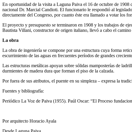
En oportunidad de la visita a Laguna Paiva el 16 de octubre de 1908 d
nacional Dr. Marcial Candioti. El funcionario le respondió al legislado
directamente del Congreso, por cuanto éste era llamado a votar los fo
El proyecto y presupuesto se terminaron en 1908 y los trabajos de ej
Bautista Villani, constructor de origen italiano, llevó a cabo el cami
La obra
La obra de ingeniería se compone por una estructura cuya forma reticu
escurrimiento de las aguas en frecuentes períodos de grandes creciente
Las estructuras metálicas apoyan sobre sólidas mamposterías de ladrillo
durmientes de madera dura que forman el piso de la calzada.
Por fuera de sus atributos, el puente en su simpleza – expresa la tradic
Fuentes y bibliografía:
Periódico La Voz de Paiva (1955). Paúl Oscar: “El Proceso fundacion
Por arquitecto Horacio Ayala
Desde Laguna Paiva