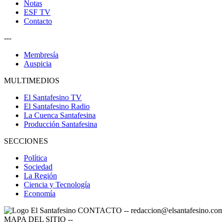
Notas
ESF TV
Contacto
---
Membresía
Auspicia
MULTIMEDIOS
El Santafesino TV
El Santafesino Radio
La Cuenca Santafesina
Producción Santafesina
SECCIONES
Política
Sociedad
La Región
Ciencia y Tecnología
Economía
CONTACTO
--
redaccion@elsantafesino.co
MAPA DEL SITIO
--