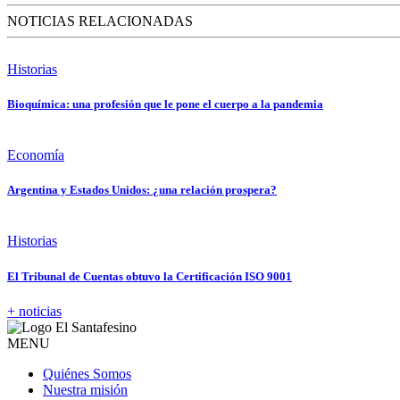
NOTICIAS RELACIONADAS
Historias
Bioquímica: una profesión que le pone el cuerpo a la pandemia
Economía
Argentina y Estados Unidos: ¿una relación prospera?
Historias
El Tribunal de Cuentas obtuvo la Certificación ISO 9001
+ noticias
MENU
Quiénes Somos
Nuestra misión