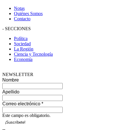
Notas
Quiénes Somos
Contacto
-
SECCIONES
Política
Sociedad
La Región
Ciencia y Tecnología
Economía
NEWSLETTER
Nombre
Apellido
Correo electrónico
*
Este campo es obligatorio.
--