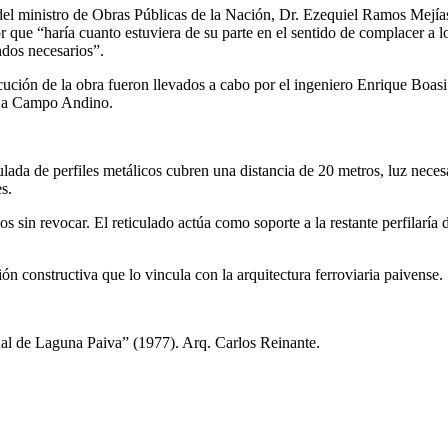
el ministro de Obras Públicas de la Nación, Dr. Ezequiel Ramos Mejías, s
r que “haría cuanto estuviera de su parte en el sentido de complacer a l
ndos necesarios”.
ecución de la obra fueron llevados a cabo por el ingeniero Enrique Bo
no a Campo Andino.
lada de perfiles metálicos cubren una distancia de 20 metros, luz neces
s.
s sin revocar. El reticulado actúa como soporte a la restante perfilaría
ión constructiva que lo vincula con la arquitectura ferroviaria paivense.
al de Laguna Paiva” (1977). Arq. Carlos Reinante.