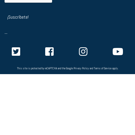
--
This site is protected by reCAPTCHA and the Google
Privacy Policy
and
Terms of Service
apply.